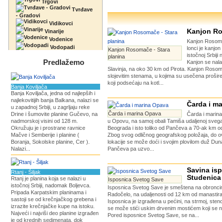
Trgovi
Tvrđave
- Gradovi
Vidikovci
Kanjon R
Vinarije
Vodenice
Kanjon Rosoma
Vodopadi
lonci je kanjon
Kanjon Rosomače - Stara
istočnoj Srbiji 
planina
Predlažemo
Kanjon se nalaz
Slavinja, na oko 30 km od Pirota. Kanjon Rosom
slojevitim stenama, u kojima su usečena prošir
koji podsećaju na kotl...
Banja Koviljača
Banja Koviljača, jedna od najlepših i
najlekovitijih banja Balkana, nalazi se
Čarda i m
u zapadnoj Srbiji, u zagrljaju reke
Čarda i marina Opava
Drine i šumovite planine Gučevo, na
Čarda i marin
nadmorskoj visini od 128 m.
u Opovu, na samoj obali Tamiša udaljenoj sveg
Okružuju je i prostrane ravnice
Beograda i isto toliko od Pančeva a 70-ak km 
Mačve i Semberije i planine (
Zbog svog odličnog geografskog položaja, do o
Boranja, Sokolske planine, Cer ).
lokacije se može doći i svojim plovilom duž Du
Nalazi...
Pančeva pa uzvo...
Savina isp
Rtanj - Šiljak
Studenica
Rtanj je planina koja se nalazi u
Isposnica Svetog Save
istočnoj Srbiji, nadomak Boljevca.
Isposnica Svetog Save je smeštena na obronci
Pripada Karpatskim planinama i
Radočelo, na udaljenosti od 12 km od manastira
sastoji se od krečnjačkog grebena i
Isposnica je izgrađena u pećini, na strmoj, stenovn
izrazite krečnjačke kupe na istoku.
se može stići uskim drvenim mostićem koji se na
Najveći i najviši deo planine izgrađen
Pored isposnice Svetog Save, se na...
je od krednih sedimenata, dok