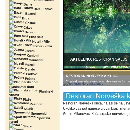
Banje
Bare - Ritovi
Bazeni
Brda
Česme
Crkve
Dvorci
Etno sela
Hoteli - Vile
Izvori - vrela
Jezera
Kanjoni
AKTUELNO:
RESTORAN SALUS
Manastiri
Muzeji
Ostalo
Parkovi
RESTORAN NORVEŠKA KUĆA
Pećine
Objekat ima interesantnu arhitektonsku formu
Planinarski dom
Planinski
Restoran Norveška 
vrhovi
Plaže
Restoran Norveška kuća, nalazi se na uzvi
Restorani
Ukoliko vas put nanese u ovaj kraj, iznen
Salaši
Spomenici
Gornji Milanovac. Kuća srpsko-norveškog pri
Sportski
tereni
Staze