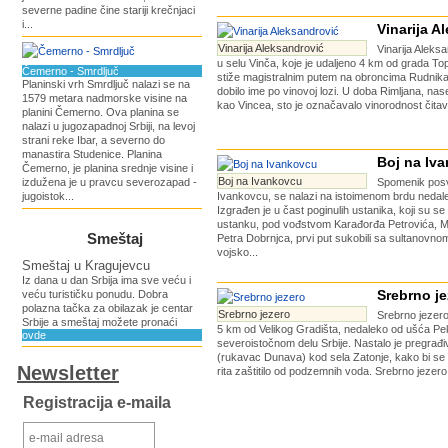
severne padine čine stariji krečnjaci
i...
Vinarija A
Vinarija Aleksandrović
Vinarija Aleksa
u selu Vinča, koje je udaljeno 4 km od grada Top
Čemerno - Smrdljuč
stiže magistralnim putem na obroncima Rudnika.
Planinski vrh Smrdljuč nalazi se na
dobilo ime po vinovoj lozi. U doba Rimljana, nase
1579 metara nadmorske visine na
kao Vincea, sto je označavalo vinorodnost čitavo
planini Čemerno. Ova planina se
nalazi u jugozapadnoj Srbiji, na levoj
strani reke Ibar, a severno do
manastira Studenice. Planina
Boj na Iv
Čemerno, je planina srednje visine i
Boj na Ivankovcu
izdužena je u pravcu severozapad -
Spomenik pos
jugoistok...
Ivankovcu, se nalazi na istoimenom brdu nedale
Izgrađen je u čast poginulih ustanika, koji su 
ustanku, pod vođstvom Karađorđa Petrovića, Mi
Smeštaj
Petra Dobrnjca, prvi put sukobili sa sultanovn
vojsko...
Smeštaj u Kragujevcu
Iz dana u dan Srbija ima sve veću i
Srebrno je
veću turističku ponudu. Dobra
polazna tačka za obilazak je centar
Srebrno jezero
Srebrno jezero
Srbije a smeštaj možete pronaći
5 km od Velikog Gradišta, nedaleko od ušća Pe
ovde
severoistočnom delu Srbije. Nastalo je pregra
(rukavac Dunava) kod sela Zatonje, kako bi se
Newsletter
rita zaštitilo od podzemnih voda. Srebrno jezero 
Registracija e-maila