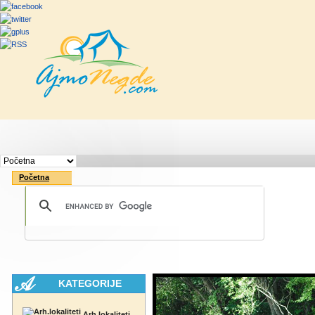
Početna
Rute
Vesti
Saveti & Bo
Početna
KATEGORIJE
Arh.lokaliteti