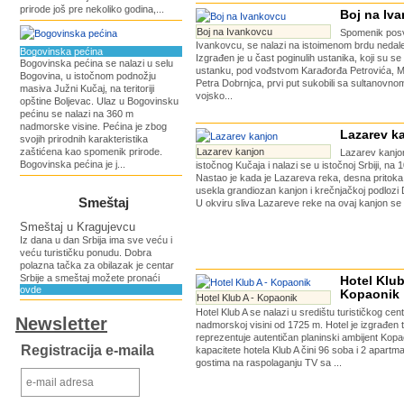
prirode još pre nekoliko godina,...
Boj na Iv
Boj na Ivankovcu
Spomenik pos
Ivankovcu, se nalazi na istoimenom brdu nedale
Bogovinska pećina
Izgrađen je u čast poginulih ustanika, koji su 
Bogovinska pećina se nalazi u selu
ustanku, pod vođstvom Karađorđa Petrovića, Mi
Bogovina, u istočnom podnožju
Petra Dobrnjca, prvi put sukobili sa sultanovn
masiva Južni Kučaj, na teritoriji
vojsko...
opštine Boljevac. Ulaz u Bogovinsku
pećinu se nalazi na 360 m
nadmorske visine. Pеćina je zbog
Lazarev k
svojih prirodnih karakteristika
zaštićena kao spomenik prirode.
Lazarev kanjon
Lazarev kanjon
Bogovinska pećina je j...
istočnog Kučaja i nalazi se u istočnoj Srbiji, na
Nastao je kada je Lazareva reka, desna pritoka
usekla grandiozan kanjon i krečnjačkoj podlozi
Smeštaj
U okviru sliva Lazareve reke na ovaj kanjon se
Smeštaj u Kragujevcu
Iz dana u dan Srbija ima sve veću i
veću turističku ponudu. Dobra
polazna tačka za obilazak je centar
Srbije a smeštaj možete pronaći
Hotel Klub
ovde
Kopaonik
Hotel Klub A - Kopaonik
Hotel Klub A se nalazi u središtu turističkog ce
Newsletter
nadmorskoj visini od 1725 m. Hotel je izgrađen 
reprezentuje autentičan planinski ambijent Kop
Registracija e-maila
kapacitete hotela Klub A čini 96 soba i 2 apartm
gostima na raspolaganju TV sa ...