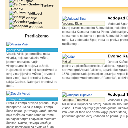
Trgovi
Tvrđave
- Gradovi
Vidikovci
Vodopad B
Vinarije
Vodenice
Vodopad Bigar
Vodopad Bigar 
Vodopadi
Staroj planini, na potoku Bukovski do, nekoliko 
od naselja Kalna na putu ka Pirotu. Vodopad je v
Predlažemo
se na mestu na kome se potok Bukovski Do uli
reku. Na vodopadu Bigar, voda se preliva preko
rupičastog...
Vinarija Vinik
Vinarija Vinik, je porodična mala
Dvorac Ka
vinarija, koja se nalazi u Vršcu,
Kaštel
jednom on najpoznatijih
Dvorac Kaštel 
vinogradarskih krajeva u Srbiji.
godine za plemićku porodicu Falcione. Izgradnj
Najpoznatiji brend koji se proizvodi u
sproveo grof Arpad Falcione, a park oko zgrade
ovoj vinariji je vino Vržole ( crveno i
1870. godine kada je imanjem upravljao Arpad II
belo vino ), kao i prirodna lozova
se na poljoprivrednom dobru "Panonija", u blizini
rakija Cabinet. Nabrojani brendovi su
dob...
Vodopad 
Đavolja Varoš
Vodopad Tupavica
Vodopad Tupav
Srbija je zemlja prelepe prirode – to je
blizini sela Dojkinci na Staroj Planini, na 1050
neosporno. Ali da je Srbija i zemlja
visine. U toku najvrelijeg perioda godine, ukolik
čuda dokazuje Đavolja Varoš, mesto
ima vode ali tada ona samo kaplje preko stena, 
koje može da stane rame uz rame
periodima godine ovaj vodopad se prikazuje u pu
sa najpoznatijim i najvećim svetskim
čudima. Naime, Đavolja Varoš je
dobila nominaciju za svetsko čudo