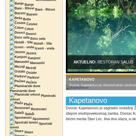
Banje
Bare - Ritovi
Bazeni
Brda
Česme
Crkve
Dvorci
Etno sela
Hoteli - Vile
Izvori - vrela
Jezera
Kanjoni
AKTUELNO:
RESTORAN SALUS
Manastiri
Muzeji
Ostalo
Parkovi
KAPETANOVO
Pećine
Dvorac Kapetanovo je rekonstruisan i pretvor
Planinarski dom
Planinski
Kapetanovo
vrhovi
Plaže
Dvorac Kapetanovo je sagradio ondašnji 
Restorani
idejom srednjovekovnog zamka. Dvorac Kap
Salaši
Spomenici
blizini mesta Stari Lec. Ima dva ulaza, a oko
Sportski
tereni
Staze