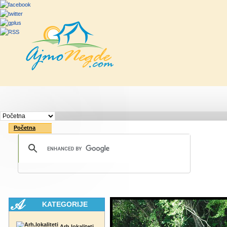
Početna
Rute
Vesti
Saveti & Bo
Početna
KATEGORIJE
Arh.lokaliteti