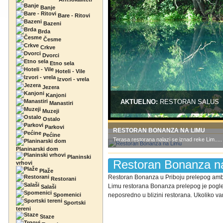
Banje
Bare - Ritovi
Bazeni
Brda
Česme
Crkve
Dvorci
Etno sela
Hoteli - Vile
Izvori - vrela
Jezera
Kanjoni
AKTUELNO:
RESTORAN SALUS
Manastiri
Muzeji
Ostalo
Parkovi
RESTORAN BONANZA NA LIMU
Pećine
Terasa restorana nalazi se iznad reke Lim.....
Planinarski dom
Planinski
Restoran Bonanza n
vrhovi
Plaže
Restoran Bonanza u Priboju prelepog ambij
Restorani
Limu restorana Bonanza prelepog je pogled
Salaši
Spomenici
neposredno u blizini restorana. Ukoliko va
Sportski
tereni
Staze