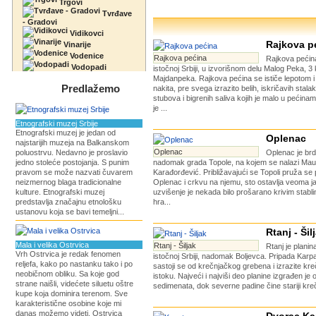
Trgovi
Tvrđave
- Gradovi
Vidikovci
Rajkova p
Vinarije
Vodenice
Rajkova pećina
Rajkova pećina
Vodopadi
istočnoj Srbiji, u izvorišnom delu Malog Peka, 3
Majdanpeka. Rajkova pećina se ističe lepotom 
Predlažemo
nakita, pre svega izrazito belih, iskričavih stalak
stubova i bigrenih saliva kojih je malo u pećinam
je ...
Etnografski muzej Srbije
Etnografski muzej je jedan od
Oplenac
najstarijih muzeja na Balkanskom
Oplenac
poluostrvu. Nedavno je proslavio
Oplenac je brd
jedno stoleće postojanja. S punim
nadomak grada Topole, na kojem se nalazi Mauzo
pravom se može nazvati čuvarem
Karađorđević. Približavajući se Topoli pruža s
neizmernog blaga tradicionalne
Oplenac i crkvu na njemu, sto ostavlja veoma j
kulture. Etnografski muzej
uzvišenje je nekada bilo prošarano krivim stabl
predstavlja značajnu etnološku
hra...
ustanovu koja se bavi temeljni...
Rtanj - Šil
Mala i velika Ostrvica
Rtanj - Šiljak
Rtanj je planin
Vrh Ostrvica je redak fenomen
istočnoj Srbiji, nadomak Boljevca. Pripada Karp
reljefa, kako po nastanku tako i po
sastoji se od krečnjačkog grebena i izrazite kr
neobičnom obliku. Sa koje god
istoku. Najveći i najviši deo planine izgrađen je 
strane naišli, videćete siluetu oštre
sedimenata, dok severne padine čine stariji krečn
kupe koja dominira terenom. Sve
karakteristične osobine koje mi
danas možemo videti, Ostrvica