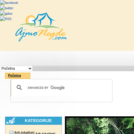
Početna
Rute
Vesti
Saveti & Bo
Početna
KATEGORIJE
Arh.lokaliteti