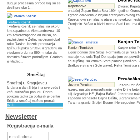
Dvorac K
duguje procesima prirode koji su se
Kapetanovo
Dvorac Kapeta
desili pre oko 1...
ondašnji Župan Botka Bela 1904. godine. Osno
zgrade određena je idejom srednjovekovnog z
Kapetanovo se nalazi u ataru van svakog mest
Tvrđava Koznik
Zrenjanin -Vršac u blizini mesta Stari Lec. Ima 
Tvrđava Koznik se nalazi na oko 8
nj...
km zapadno od Aleksandrovca i 10
km severozapadno od Brusa, na
padini planine Željin, na desnoj obali
Kanjon Te
reke Rasine. Koznik predstavlja
Kanjon Temštice
Kanjon reke Te
tipičnu župsku tvrđavu izgrađenu na
jugoistočnom delu Srbije. Formirala ga je reka T
visokom brdu, na 890 m, tako da
nastaje kod sela Topli Do, spajanjem pet površin
dominira čitavim područjem. Gradom
se supštaju sa vrhova Stare planine (Midžora, V
je vladao...
Bratkove strane i Gole glave). Reka Temštica se 
Smeštaj
Perućačko
Smeštaj u Kragujevcu
Jezero Perućac
Jezero Peruća
Iz dana u dan Srbija ima sve veću i
jezero, nastalo pregrađivanjem reke Drine bet
veću turističku ponudu. Dobra
cilju izgradnje HE „Bajina Bašta”. Jezero se na
polazna tačka za obilazak je centar
zapadno od naselja Bajina Bašta, u granicama 
Srbije a smeštaj možete pronaći
Tara, na granici Srbije i Bosne i Hercegovine. P
ovde
Newsletter
Registracija e-maila