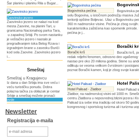
Šar planinu i planinu Rila u Bugar...
Bogovinsk
Bogovinska pećina
Bogovinska peć
selu Bogovina, u istočnom podnožju masiva Juž
Zaovinsko jezero
teritoriji opštine Boljevac. Ulaz u Bogovinsku pe
Zaovinsko jezero se nalazi na kod
360 m nadmorske visine. Pеćina je zbog svojih 
mesta Zaovine, na planini Tari, u
karakteristika zaštićena kao spomenik prirode
granicama Nacionalnog parka Tara,
pećina je j...
u zapadnoj Srbiji. Po svom nastanku
je veštačko jezero i nastalo je
pregrađivanjem toka Belog Rzava i
Borački kr
izgradnjom brane u zaseoku Đurići
kod sela Zaovine. Zaovinsko jezero
Borački krš
Borački krš, p
i...
redak reljefni fenomen, odnosno deo ugašenog v
nastao pre oko 20 miliona godina. Stene su ande
odlikuju se veoma velikom čvrstinom i postojano
Smeštaj
poznat Borački kamen, koji je zbog svoje karakte
Smeštaj u Kragujevcu
Iz dana u dan Srbija ima sve veću i
Hotel Pali
veću turističku ponudu. Dobra
Hotel Palisad - Zlatibor
Hotel Palisad s
polazna tačka za obilazak je centar
Zlatibor, na nadmorskoj visini od 1000 m. Sme
Srbije a smeštaj možete pronaći
centru Zlatibora u neposrednoj blizini jezera i Kr
ovde
Palisad iza sebe ima tradiciju od skoro 50 godi
kongresnog i sportskog turizma ali i turizma uop
Newsletter
Registracija e-maila