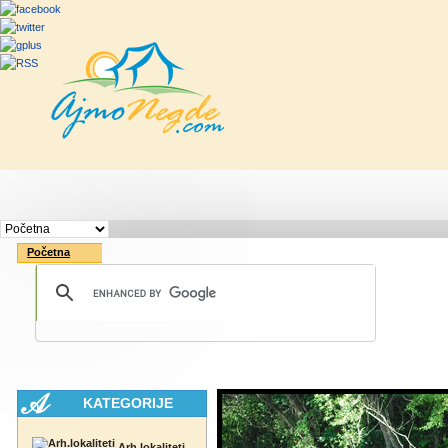
Početna
Rute
Vesti
Saveti & Bo
Početna
KATEGORIJE
Arh.lokaliteti