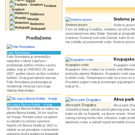
Trgovi
Tvrđave
- Gradovi
Vidikovci
Srebrno je
Vinarije
Vodenice
Srebrno jezero
Srebrno jezero
Vodopadi
5 km od Velikog Gradišta, nedaleko od ušća Pe
severoistočnom delu Srbije. Nastalo je pregra
Predlažemo
(rukavac Dunava) kod sela Zatonje, kako bi se
rita zaštitilo od podzemnih voda. Srebrno jezero 
Felix Romuliana
Felix Romuliana je arheološko
Krupajsko
nalazište u blizini Zaječara i
Krupajsko vrelo
predstavlja antičku rimsku carsku
Krupajsko vrelo
palatu, koju je UNESKO 29. juna
Krupajske reke a nalazi se između sela Milanov
2007. godine stavio na listu svetske
podnožju planine Beljanice. Krupajsko vrelo sp
baštine. Ovaj grad latinski nazvan
kraških vrela. Temperatura vode na izvoru se k
Felix Romuliana predstavljao je
Prvobitno izgled vrela je promenjen izgradnjom
rezidenciju rimskog cara Gaja
koja je fo...
Valerija Maksimijan...
Akva park 
Ski staza Besna Kobila - Vranje
Akva park Draguljica
Akva park Drag
Ski staza Besna Kobila se nalazi na
Jošaničkoj banji, odmah pored glavnog puta, k
planini Besna Kobila, 34 km istočno
kojim se ide na Kopanik, sa desne strane. Sm
od Vranja. Prirodni uslovi na planini
samog rečnog korita reke Jošanice, kojim protič
su idealni za zimske sportove.
planinska voda, a odmah ispod termalnih izvora 
Najviši vrh Besne Kobile je 1922 m,
odakle se po povoljnim vremenskim
uslovima pruža pogled na Kopaonik,