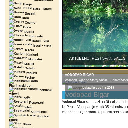
Banje
Bare - Ritovi
Bazeni
Brda
Česme
Crkve
Dvorci
Etno sela
Hoteli - Vile
Izvori - vrela
Jezera
Kanjoni
AKTUELNO:
RESTORAN SALUS
Manastiri
Muzeji
Ostalo
Parkovi
VODOPAD BIGAR
Pećine
Vodopad Bigar na Staroj planini..... photo:Vla
Planinarski dom
Lokacija godine 2013
Planinski
Vodopad Bigar
vrhovi
Plaže
Vodopad Bigar se nalazi na Staroj planini,
Restorani
ka Pirotu. Vodopad je visok 35 m i nalazi
Salaši
Spomenici
vodopadu Bigar, voda se preliva preko lako
Sportski
tereni
Staze