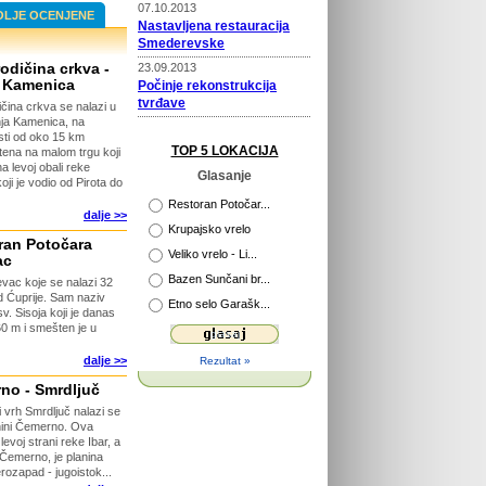
07.10.2013
OLJE OCENJENE
Nastavljena restauracija
Smederevske
odičina crkva -
23.09.2013
 Kamenica
Počinje rekonstrukcija
tvrđave
čina crkva se nalazi u
ja Kamenica, na
22.09.2013
sti od oko 15 km
Prošireni kapaciteti Vile
TOP 5 LOKACIJA
ena na malom trgu koji
Selena
a levoj obali reke
Glasanje
ji je vodio od Pirota do
02.04.2013
Novi putokazi na Rajcu
Restoran Potočar...
dalje >>
Krupajsko vrelo
ran Potočara
29.04.2013
Veliko vrelo - Li...
ac
Otvorena platforma za
Bazen Sunčani br...
razgledanje
vac koje se nalazi 32
d Ćuprije. Sam naziv
Etno selo Garašk...
26.04.2013
. Sisoja koji je danas
115 godina Velikog Parka u
60 m i smešten je u
Kragujevcu
dalje >>
Rezultat »
26.03.2015
Počinje obnova tvrđave
no - Smrdljuč
Ram
i vrh Smrdljuč nalazi se
nini Čemerno. Ova
levoj strani reke Ibar, a
Čemerno, je planina
rozapad - jugoistok...