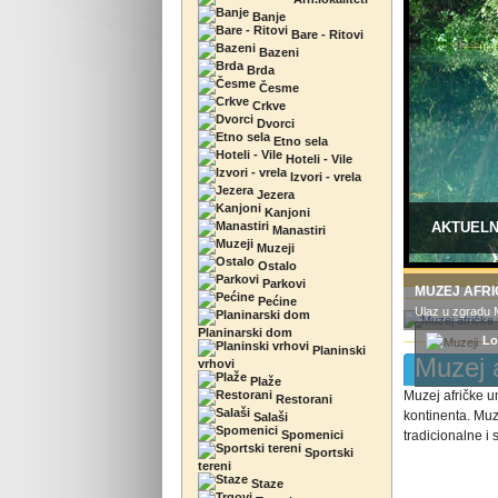
Banje
Bare - Ritovi
Bazeni
Brda
Česme
Crkve
Dvorci
Etno sela
Hoteli - Vile
Izvori - vrela
Jezera
Kanjoni
AKTUEL
Manastiri
Muzeji
Ostalo
Parkovi
MUZEJ AFRI
Pećine
Ulaz u zgradu M
Planinarski dom
Lo
Planinski
Muzej 
vrhovi
Plaže
Muzej afričke um
Restorani
kontinenta. Muz
Salaši
Spomenici
tradicionalne i
Sportski
tereni
Staze