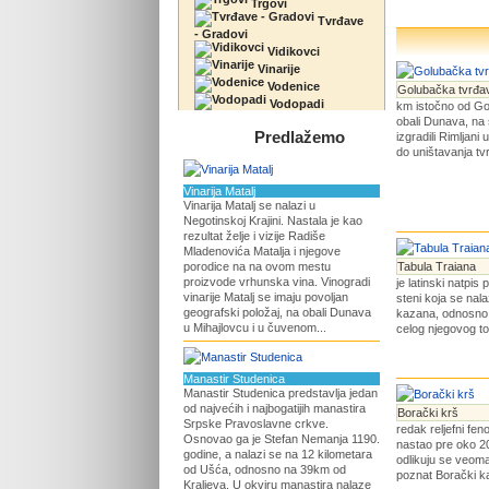
Trgovi
Tvrđave
- Gradovi
Vidikovci
Vinarije
Vodenice
Golubačka tvrđa
Vodopadi
km istočno od Gol
obali Dunava, na
Predlažemo
izgradili Rimljan
do uništavanja tvr
Vinarija Matalj
Vinarija Matalj se nalazi u
Negotinskoj Krajini. Nastala je kao
rezultat želje i vizije Radiše
Mladenovića Matalja i njegove
porodice na na ovom mestu
Tabula Traiana
proizvode vrhunska vina. Vinogradi
je latinski natpi
vinarije Matalj se imaju povoljan
steni koja se nala
geografski položaj, na obali Dunava
kazana, odnosno u
u Mihajlovcu i u čuvenom...
celog njegovog to
Manastir Studenica
Manastir Studenica predstavlja jedan
od najvećih i najbogatijih manastira
Borački krš
Srpske Pravoslavne crkve.
redak reljefni fe
Osnovao ga je Stefan Nemanja 1190.
nastao pre oko 20
godine, a nalazi se na 12 kilometara
odlikuju se veoma
od Ušća, odnosno na 39km od
poznat Borački ka
Kraljeva. U okviru manastira nalaze