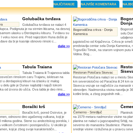
NAJČITANIJE
NAJVIŠE KOMENTARA
NAJB
Golubačka tvrđava
Bogor
Donja
va
Golubačka tvrđava se nalazi 4
upca. Podignuta je na strmim liticama, na desnoj
Bogorodi
Bogorodičina crkva - Donja
 samom ulasku u Đerdapsku klisuru. Tvrđavu su
selu Don
Kamenica
i u I veku nove ere. Pred najezdom Huna došlo je
udaljeno
đave da bi je kasnije obnovio rimski c...
jugoistočno od Knjaževca. Crkva je smešt
predstavlja centar sela Donja Kamenica, n
dalje >>
Trgoviški Timok, na starom vojnom putu ko
Vidina. Bog...
Tabula Traiana
Resto
Sisev
Restoran Potočara Sisevac
Tabula Traiana ili Trajanova tabla
s posvećen rimskom caru Trajanu, isklesan na
Restoran Potočara nalazi se u mestu Sise
zi u đerdapskoj klisuri na izlasku iz malog
km severoistočno od Paraćina ili 24 km o
 delu gde je Dunav najdublji i najuži tokom
Sisevca vezuje se najčešće za manastir sv
ka od izvora do ušća. Ova tabla je deo rims...
obnovljen. Nadmorska visina naselja je 3
kotlini brda, a zbog pogodnih mik...
dalje >>
Borački krš
Čemer
Čemerno - Smrdljuč
Borački krš, pored Ostrvice, je
Planinsk
nomen, odnosno deo ugašenog vulkana, koji je
na 1579 metara nadmorske visine na pla
 miliona godina. Stene su andezitskog porekla, i
planina se nalazi u jugozapadnoj Srbiji, na 
 velikom čvrstinom i postojanošću. U okolini je
severno do manastira Studenice. Planina 
men, koji je zbog svoje karakterističn...
srednje visine i izdužena je u pravcu seve