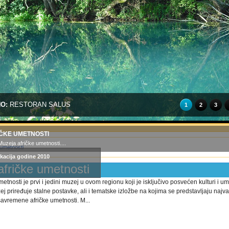
NO:
RESTORAN SALUS
1
2
3
ČKE UMETNOSTI
uzeja afričke umetnosti....
kacija godine 2010
afričke umetnosti
etnosti je prvi i jedini muzej u ovom regionu koji je isključivo posvećen kulturi i um
ej priređuje stalne postavke, ali i tematske izložbe na kojima se predstavljaju najv
 savremene afričke umetnosti. M...