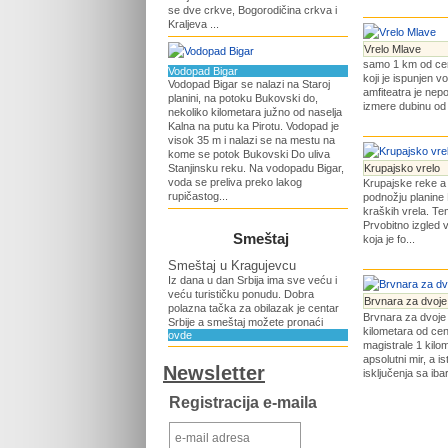
se dve crkve, Bogorodičina crkva i
Kraljeva ...
Vrelo Mlave
samo 1 km od cent
Vodopad Bigar
koji je ispunjen 
Vodopad Bigar se nalazi na Staroj
amfiteatra je nep
planini, na potoku Bukovski do,
izmere dubinu od 
nekoliko kilometara južno od naselja
Kalna na putu ka Pirotu. Vodopad je
visok 35 m i nalazi se na mestu na
kome se potok Bukovski Do uliva
Stanjinsku reku. Na vodopadu Bigar,
Krupajsko vrelo
voda se preliva preko lakog
Krupajske reke a 
rupičastog...
podnožju planine 
kraških vrela. T
Prvobitno izgled 
Smeštaj
koja je fo...
Smeštaj u Kragujevcu
Iz dana u dan Srbija ima sve veću i
veću turističku ponudu. Dobra
Brvnara za dvoje
polazna tačka za obilazak je centar
Brvnara za dvoje 
Srbije a smeštaj možete pronaći
kilometara od cen
ovde
magistrale 1 kilo
apsolutni mir, a 
Newsletter
isključenja sa iba
Registracija e-maila