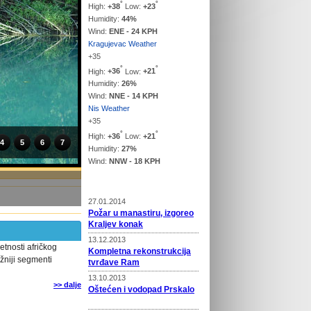
°
°
High:
+
38
Low:
+
23
Humidity:
44%
Wind:
ENE - 24 KPH
Kragujevac Weather
+
35
°
°
High:
+
36
Low:
+
21
Humidity:
26%
Wind:
NNE - 14 KPH
Nis Weather
+
35
°
°
High:
+
36
Low:
+
21
4
5
6
7
Humidity:
27%
Wind:
NNW - 18 KPH
Vesti
27.01.2014
Požar u manastiru, izgoreo
Kraljev konak
13.12.2013
etnosti afričkog
Kompletna rekonstrukcija
ažniji segmenti
tvrđave Ram
13.10.2013
>> dalje
Oštećen i vodopad Prskalo