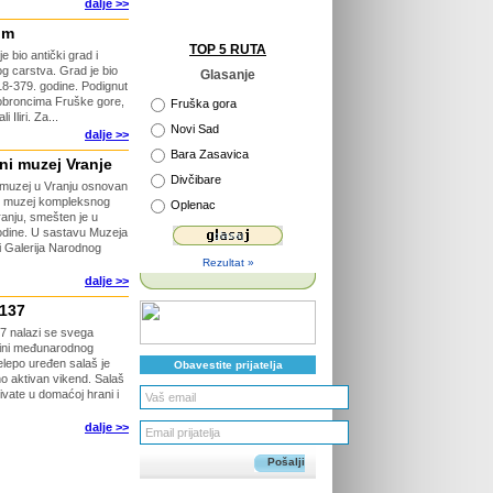
dalje >>
um
TOP 5 RUTA
e bio antički grad i
og carstva. Grad je bio
Glasanje
318-379. godine. Podignut
 obroncima Fruške gore,
Fruška gora
Iliri. Za...
Novi Sad
dalje >>
Bara Zasavica
ni muzej Vranje
Divčibare
 muzej u Vranju osnovan
 u muzej kompleksnog
Oplenac
ranju, smešten je u
odine. U sastavu Muzeja
i Galerija Narodnog
Rezultat »
dalje >>
 137
7 nalazi se svega
zini međunarodnog
lepo uređen salaš je
Obavestite prijatelja
o aktivan vikend. Salaš
ivate u domaćoj hrani i
dalje >>
Pošalji