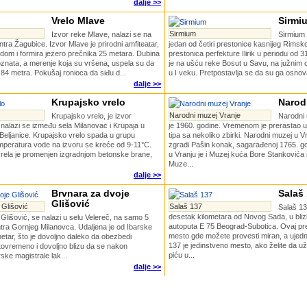
dalje >>
Vrelo Mlave
Sirmi
Sirmium
Izvor reke Mlave, nalazi se na
Sirmium j
ra Žagubice. Izvor Mlave je prirodni amfiteatar,
jedan od četiri prestonice kasnijeg Rimsk
vodom i formira jezero prečnika 25 metara. Dubina
prestonica perfekture Ilirik u periodu od 
oznata, a merenje koja su vršena, uspela su da
je na ušću reke Bosut u Savu, na južnim
84 metra. Pokušaj ronioca da siđu d...
u I veku. Pretpostavlja se da su ga osnovali 
dalje >>
Krupajsko vrelo
Narod
Narodni muzej Vranje
Krupajsko vrelo, je izvor
Narodni
nalazi se između sela Milanovac i Krupaja u
je 1960. godine. Vremenom je prerastao
Beljanice. Krupajsko vrelo spada u grupu
tipa sa nekoliko zbirki. Narodni muzej u V
emperatura vode na izvoru se kreće od 9-11°C.
zgradi Pašin konak, sagarađenoj 1765. g
vrela je promenjen izgradnjom betonske brane,
u Vranju je i Muzej kuća Bore Stankovića 
Muze...
dalje >>
Brvnara za dvoje
Salaš
Glišović
 Glišović
Salaš 137
Salaš 13
desetak kilometara od Novog Sada, u bli
Glišović, se nalazi u selu Velereč, na samo 5
autoputa E 75 Beograd-Subotica. Ovaj pre
tra Gornjeg Milanovca. Udaljena je od Ibarske
mesto gde možete provesti miran, a ujedn
metar, što je dovoljno daleko da obezbedi
137 je jedinstveno mesto, ako želite da už
istovremeno i dovoljno blizu da se nakon
piću u...
rske magistrale lak...
dalje >>