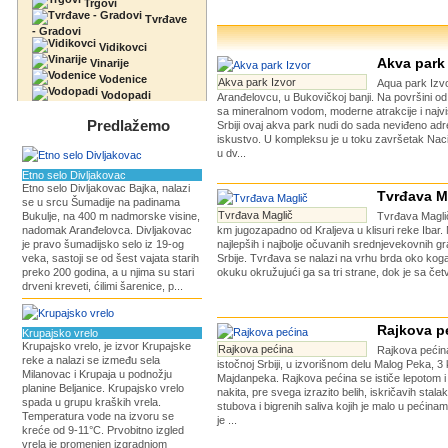
Trgovi
Tvrđave
- Gradovi
Vidikovci
Akva park 
Vinarije
Vodenice
Akva park Izvor
Aqua park Izvo
Vodopadi
Aranđelovcu, u Bukovičkoj banji. Na površini od
sa mineralnom vodom, moderne atrakcije i najv
Predlažemo
Srbiji ovaj akva park nudi do sada neviđeno adr
iskustvo. U kompleksu je u toku završetak Nac
u dv...
Etno selo Divljakovac
Etno selo Divljakovac Bajka, nalazi
Tvrđava M
se u srcu Šumadije na padinama
Tvrđava Maglič
Bukulje, na 400 m nadmorske visine,
Tvrđava Maglič
nadomak Aranđelovca. Divljakovac
km jugozapadno od Kraljeva u klisuri reke Ibar. 
je pravo šumadijsko selo iz 19-og
najlepših i najbolje očuvanih srednjevekovnih gra
veka, sastoji se od šest vajata starih
Srbije. Tvrđava se nalazi na vrhu brda oko koga
preko 200 godina, a u njima su stari
okuku okružujući ga sa tri strane, dok je sa četv
drveni kreveti, ćilimi šarenice, p...
Rajkova p
Krupajsko vrelo
Krupajsko vrelo, je izvor Krupajske
Rajkova pećina
Rajkova pećina
reke a nalazi se između sela
istočnoj Srbiji, u izvorišnom delu Malog Peka, 3
Milanovac i Krupaja u podnožju
Majdanpeka. Rajkova pećina se ističe lepotom 
planine Beljanice. Krupajsko vrelo
nakita, pre svega izrazito belih, iskričavih stalak
spada u grupu kraških vrela.
stubova i bigrenih saliva kojih je malo u pećinam
Temperatura vode na izvoru se
je ...
kreće od 9-11°C. Prvobitno izgled
vrela je promenjen izgradnjom