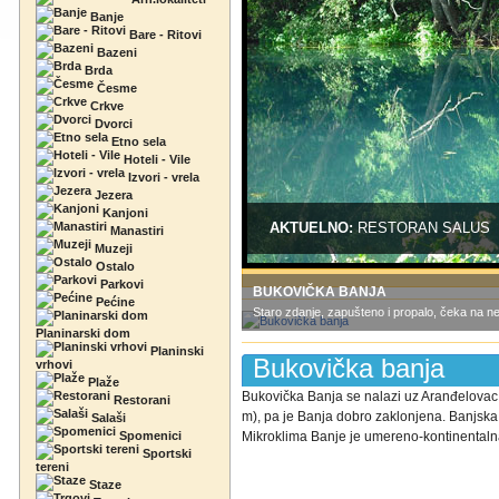
Banje
Bare - Ritovi
Bazeni
Brda
Česme
Crkve
Dvorci
Etno sela
Hoteli - Vile
Izvori - vrela
Jezera
Kanjoni
AKTUELNO:
RESTORAN SALUS
Manastiri
Muzeji
Ostalo
Parkovi
BUKOVIČKA BANJA
Pećine
Staro zdanje, zapušteno i propalo, čeka na ne
Planinarski dom
Planinski
Bukovička banja
vrhovi
Plaže
Bukovička Banja se nalazi uz Aranđelovac
Restorani
m), pa je Banja dobro zaklonjena. Banjska 
Salaši
Spomenici
Mikroklima Banje je umereno-kontinentalna,
Sportski
tereni
Staze