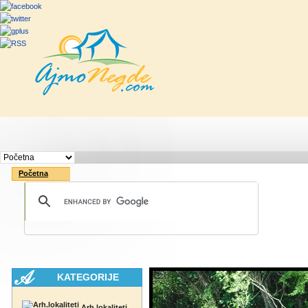
Početna
Rute
Vesti
Saveti & Bo
Početna
KATEGORIJE
Arh.lokaliteti