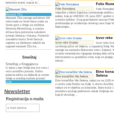
betonske brane, koja je fo...
Felix Rom
Felix Romuliana
Felix Romulian
nalazište u blizini Zaječara i predstavlja antičk
Manastir Žiča
palatu, koju je UNESKO 29. juna 2007. godine st
Manastir Žiča nastaje početkom XIII
svetske baštine. Ovaj grad latinski nazvan Fel
veka kada se Sveti Sava vratio sa
predstavljao je rezidenciju rimskog cara Gaja Va
Svete gore u Srbiju sa moštima
Maksimijan...
Simeona Mirotočivog, a srpska
država biva potresena sukobom
između Stefana i Vukana. Pomirivši
Izvor reke
zavađenu braću Sveti Sava je
Izvor reke Gradac
zajedno sa Stefanom odlučio da
Izvor reke Gra
sagradi manastir Žiču ka...
uzvišenju južno od Valjeva, u zapadnoj Srbiji. 
nastaje na sastavku Bukovske reke i Zabave. K
izrazito meandarsko vijuganje donjeg dela rečn
Smeštaj
interesantna su gradačka vrela, koja se javljaj
istican...
Smeštaj u Kragujevcu
Iz dana u dan Srbija ima sve veću i
Etno konač
veću turističku ponudu. Dobra
polazna tačka za obilazak je centar
Selena
Etno konačište Vila Selena
Srbije a smeštaj možete pronaći
Etno konačište Vila Selena, nalazi se na 1100 
ovde
u centru sela Rudno na Goliji. U okviru dvorišt
nalaze se tri objekta za izdavanje, Stara kuća i
Newsletter
posetiocu pružaju jedinstven utisak življenja na
koja ih okružuje....
Registracija e-maila