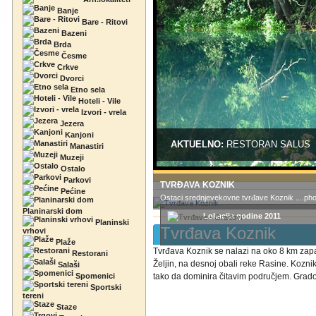
Banje
Bare - Ritovi
Bazeni
Brda
Česme
Crkve
Dvorci
Etno sela
Hoteli - Vile
Izvori - vrela
Jezera
Kanjoni
AKTUELNO:
RESTORAN SALUS
Manastiri
Muzeji
Ostalo
Parkovi
TVRĐAVA KOZNIK
Pećine
Ostaci srednjevekovne tvrđave Koznik ....pho
Planinarski dom
Lokacija godine 2011
Planinski
Tvrđava Koznik
vrhovi
Plaže
Tvrđava Koznik se nalazi na oko 8 km zap
Restorani
Željin, na desnoj obali reke Rasine. Kozni
Salaši
Spomenici
tako da dominira čitavim područjem. Grado
Sportski
tereni
Staze