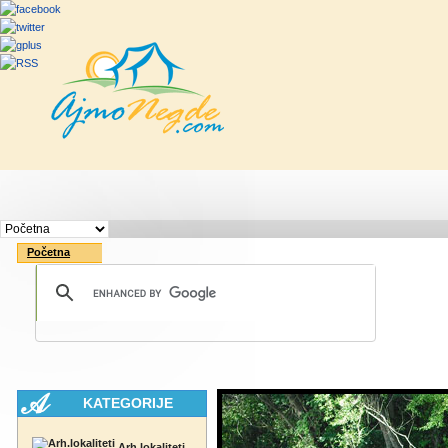
Početna
Rute
Vesti
Saveti & Bo
Početna
KATEGORIJE
Arh.lokaliteti