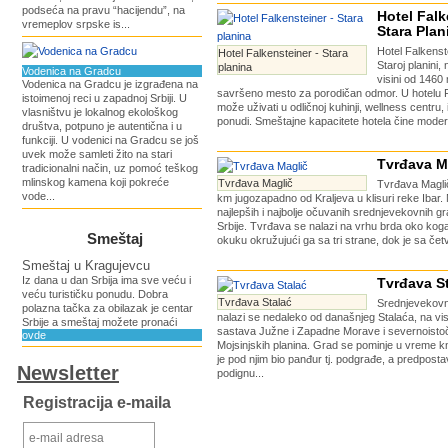
podseća na pravu “hacijendu”, na
Hotel Falk
vremeplov srpske is...
Stara Plan
Hotel Falkenst
Hotel Falkensteiner - Stara
Staroj planini
planina
Vodenica na Gradcu
visini od 1460 
Vodenica na Gradcu je izgrađena na
savršeno mesto za porodičan odmor. U hotelu F
istoimenoj reci u zapadnoj Srbiji. U
može uživati u odličnoj kuhinji, wellness centru, 
vlasništvu je lokalnog ekološkog
ponudi. Smeštajne kapacitete hotela čine moder
društva, potpuno je autentična i u
funkciji. U vodenici na Gradcu se još
uvek može samleti žito na stari
Tvrđava M
tradicionalni način, uz pomoć teškog
mlinskog kamena koji pokreće
Tvrđava Maglič
Tvrđava Maglič
vode...
km jugozapadno od Kraljeva u klisuri reke Ibar. 
najlepših i najbolje očuvanih srednjevekovnih gra
Srbije. Tvrđava se nalazi na vrhu brda oko koga
Smeštaj
okuku okružujući ga sa tri strane, dok je sa četv
Smeštaj u Kragujevcu
Iz dana u dan Srbija ima sve veću i
Tvrđava S
veću turističku ponudu. Dobra
Tvrđava Stalać
Srednjevekovn
polazna tačka za obilazak je centar
nalazi se nedaleko od današnjeg Stalaća, na v
Srbije a smeštaj možete pronaći
sastava Južne i Zapadne Morave i severnoisto
ovde
Mojsinjskih planina. Grad se pominje u vreme 
je pod njim bio panđur tj. podgrađe, a predpostav
Newsletter
podignu...
Registracija e-maila