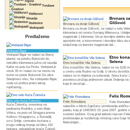
Trgovi
Tvrđave
- Gradovi
Vidikovci
Brvnara z
Vinarije
Glišović
Vodenice
Brvnara za dvoje Glišović
Vodopadi
Brvnara za dvoje Glišović, se nalazi u selu Vel
kilometara od centra Gornjeg Milanovca. Udalje
Predlažemo
magistrale 1 kilometar, što je dovoljno daleko d
apsolutni mir, a istovremeno i dovoljno blizu da
isključenja sa ibarske magistrale lak...
Vodopad Bigar
Vodopad Bigar se nalazi na Staroj
Etno konač
planini, na potoku Bukovski do,
Selena
nekoliko kilometara južno od naselja
Etno konačište Vila Selena
Kalna na putu ka Pirotu. Vodopad je
Etno konačište Vila Selena, nalazi se na 1100 
visok 35 m i nalazi se na mestu na
u centru sela Rudno na Goliji. U okviru dvorišt
kome se potok Bukovski Do uliva
nalaze se tri objekta za izdavanje, Stara kuća i
Stanjinsku reku. Na vodopadu Bigar,
posetiocu pružaju jedinstven utisak življenja na
voda se preliva preko lakog
koja ih okružuje....
rupičastog...
Felix Rom
Etno selo Kuća Čolovića
Felix Romuliana
Felix Romulian
Kuća Čolovića, smestena na
nalazište u blizini Zaječara i predstavlja antičk
padinama Rudnika, u selu Mala
palatu, koju je UNESKO 29. juna 2007. godine st
Vrbica, na putu od Stragara prema
svetske baštine. Ovaj grad latinski nazvan Fel
Kutlovu i Kragujevcu, u Šumadiji,
predstavljao je rezidenciju rimskog cara Gaja Va
srcu Srbije, centralno locirana u
Maksimijan...
krugu velikog imanja od blizu 150
hektara, nekadašnje braće Čolović,