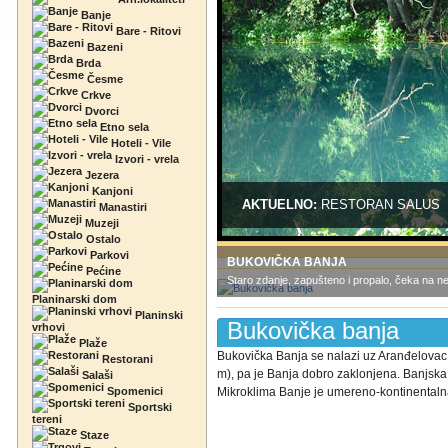
Banje
Bare - Ritovi
Bazeni
Brda
Česme
Crkve
Dvorci
Etno sela
Hoteli - Vile
Izvori - vrela
Jezera
Kanjoni
AKTUELNO:
RESTORAN SALUS
Manastiri
Muzeji
Ostalo
Parkovi
BUKOVIČKA BANJA
Pećine
Staro zdanje, zapušteno i propalo, čeka na ne
Planinarski dom
Planinski
Bukovička banja
vrhovi
Plaže
Bukovička Banja se nalazi uz Aranđelovac
Restorani
m), pa je Banja dobro zaklonjena. Banjska 
Salaši
Spomenici
Mikroklima Banje je umereno-kontinentalna,
Sportski
tereni
Staze