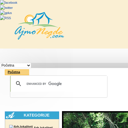
Početna
Rute
Vesti
Saveti & Bo
Početna
KATEGORIJE
Arh.lokaliteti