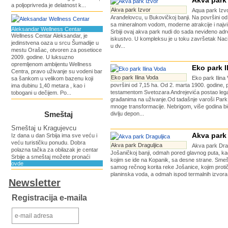
Akva park 
a poljoprivreda je delatnost k...
Akva park Izvor
Aqua park Izvo
Aranđelovcu, u Bukovičkoj banji. Na površini od
sa mineralnom vodom, moderne atrakcije i najv
Aleksandar Wellness Centar
Srbiji ovaj akva park nudi do sada neviđeno adr
Wellness Centar Aleksandar, je
iskustvo. U kompleksu je u toku završetak Nac
jedinstvena oaza u srcu Šumadije u
u dv...
mestu Orašac, otvoren za posetioce
2009. godine. U luksuzno
opremljenom ambijentu Wellness
Eko park I
Centra, pravo uživanje su vodeni bar
Eko park Ilina Voda
Eko park Ilina
sa šankom u velikom bazenu koji
površini od 7,15 ha. Od 2. marta 1900. godine, 
ima dubinu 1,40 metara , kao i
testamentom Svetozara Andrejevića postao legat
tobogani u dečijem. Po...
građanima na uživanje.Od tadašnje varoši Park 
mnoge transformacije. Nebrigom, više godina bi
Smeštaj
divlju depon...
Smeštaj u Kragujevcu
Akva park 
Iz dana u dan Srbija ima sve veću i
veću turističku ponudu. Dobra
Akva park Draguljica
Akva park Drag
polazna tačka za obilazak je centar
Jošaničkoj banji, odmah pored glavnog puta, k
Srbije a smeštaj možete pronaći
kojim se ide na Kopanik, sa desne strane. Sm
ovde
samog rečnog korita reke Jošanice, kojim protič
planinska voda, a odmah ispod termalnih izvora 
Newsletter
Registracija e-maila