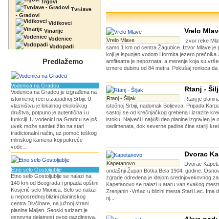
Trgovi
Tvrđave
- Gradovi
Vidikovci
Vrelo Mlav
Vinarije
Vodenice
Vrelo Mlave
Izvor reke Mla
Vodopadi
samo 1 km od centra Žagubice. Izvor Mlave je pr
koji je ispunjen vodom i formira jezero prečnik
Predlažemo
amfiteatra je nepoznata, a merenje koja su vrš
izmere dubinu od 84 metra. Pokušaj ronioca da s
Vodenica na Gradcu
Rtanj - Šil
Vodenica na Gradcu je izgrađena na
Rtanj - Šiljak
istoimenoj reci u zapadnoj Srbiji. U
Rtanj je planin
vlasništvu je lokalnog ekološkog
istočnoj Srbiji, nadomak Boljevca. Pripada Karp
društva, potpuno je autentična i u
sastoji se od krečnjačkog grebena i izrazite kr
funkciji. U vodenici na Gradcu se još
istoku. Najveći i najviši deo planine izgrađen je 
uvek može samleti žito na stari
sedimenata, dok severne padine čine stariji krečn
tradicionalni način, uz pomoć teškog
mlinskog kamena koji pokreće
vode...
Dvorac K
Kapetanovo
Dvorac Kapeta
Etno selo Gostoljublje
ondašnji Župan Botka Bela 1904. godine. Osno
Etno selo Gostoljublje se nalazi na
zgrade određena je idejom srednjovekovnog z
140 km od Beograda i pripada opštini
Kapetanovo se nalazi u ataru van svakog mest
Kosjerić selo Mionica. Selo se nalazi
Zrenjanin -Vršac u blizini mesta Stari Lec. Ima 
u neposrednoj blizini planinskog
nj...
centra Divčibare, na južnoj strani
planine Maljen. Seoski turizam je
osnovna delatnost ovog gazdinstva,