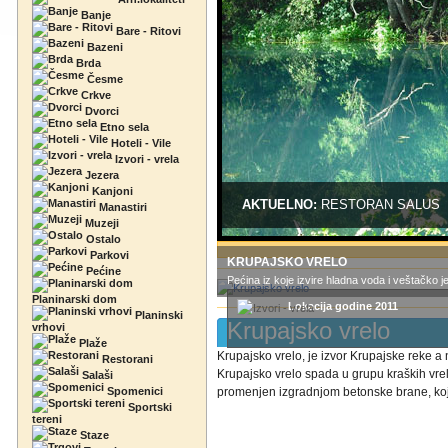
Banje
Bare - Ritovi
Bazeni
Brda
Česme
Crkve
Dvorci
Etno sela
Hoteli - Vile
Izvori - vrela
Jezera
Kanjoni
AKTUELNO:
RESTORAN SALUS
Manastiri
Muzeji
Ostalo
Parkovi
KRUPAJSKO VRELO
Pećine
Pećina iz koje izvire hladna voda i veštačko j
Planinarski dom
Lokacija godine 2011
Planinski
Krupajsko vrelo
vrhovi
Plaže
Krupajsko vrelo, je izvor Krupajske reke a
Restorani
Krupajsko vrelo spada u grupu kraških vrel
Salaši
Spomenici
promenjen izgradnjom betonske brane, koja 
Sportski
tereni
Staze