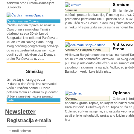
zakletvu pred Protom Atanasijem
Sirmium
Bukovički...
Sirmium
Sirmium je bio 
od četiri prestonice kasnijeg Rimskog carstva. 
prestonica perfekture Ilirik u periodu od 318-37
Čarda i marina Opava
je na ušću reke Bosut u Savu, na južnim obron
Čarda i marina Opava se nalazi u
u I veku. Pretpostavlja se da su ga osnovali Iliri.
Opovu, na samoj obali Tamiša
udaljenoj svega 30-ak km od
Beograda i isto toliko od Pančeva a
70-ak km od Novog Sada. Zbog
Vidikovac
svog odličnog geografskog položaja,
Stena
Vidikovac Banjska stena
do ove izuzetne lokacije se može
doći i svojim plovilom duž Dunava,
Vidikovac Banjska stena se nalazi na planini Tar
preko Pančeva pa uzvo...
od 10 km od odmarališta Mitrovac. Do ovog vidi
put, koji je adekvatno obeležen, a na samom vr
za odmor i sigurnosna ograda. Vidikovac je dob
Smeštaj
Banjskom vrelu, koje izbija nje...
Smeštaj u Kragujevcu
Iz dana u dan Srbija ima sve veću i
veću turističku ponudu. Dobra
polazna tačka za obilazak je centar
Oplenac
Srbije a smeštaj možete pronaći
Oplenac
Oplenac je brd
ovde
nadomak grada Topole, na kojem se nalazi Mauzo
Karađorđević. Približavajući se Topoli pruža s
Newsletter
Oplenac i crkvu na njemu, sto ostavlja veoma j
uzvišenje je nekada bilo prošarano krivim stabl
Registracija e-maila
hra...