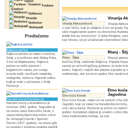
Trgovi
Tvrđave
- Gradovi
Vidikovci
Vinarija A
Vinarije
Vodenice
Vinarija Aleksandrović
Vinarija Aleksa
Vodopadi
u selu Vinča, koje je udaljeno 4 km od grada Top
stiže magistralnim putem na obroncima Rudnika.
Predlažemo
dobilo ime po vinovoj lozi. U doba Rimljana, nase
kao Vincea, sto je označavalo vinorodnost čitavo
Rajkova pećina
Rtanj - Šil
Rajkova pećina se nalazi u istočnoj
Rtanj - Šiljak
Srbiji, u izvorišnom delu Malog Peka,
Rtanj je planin
3 km od Majdanpeka. Rajkova
istočnoj Srbiji, nadomak Boljevca. Pripada Karp
pećina se ističe lepotom i
sastoji se od krečnjačkog grebena i izrazite kr
bogatstvom nakita, pre svega
istoku. Najveći i najviši deo planine izgrađen je 
izrazito belih, iskričavih stalaktita,
sedimenata, dok severne padine čine stariji krečn
stalagmita, stubova i bigrenih saliva
kojih je malo u pećinama u Srbiji.
Pećina je ...
Etno kuća
Jagodina
Etno kuća Konak
Narodni muzej Aranđelovac
Etno kuća Konak, nalazi se na samom vrhu izlet
Narodni muzej u Aranđelovcu je
Jagodini, koje se nalazi na Karađorđevom brdu
osnovan 1981. godine. Sagrađen je
vrta i akva parka. Restoran je počeo sa radom 
na mestu stare bukovičke škole, u
godine. Kompletan objekat je urađen u etno stilu,
neposrednoj blizini bukovičke crkve
stara tradicionalna kuhinja, sa star...
Sv. Arhangel Gavrilo i Spomen
česme (1927. godine), na mestu gde
su ustanici I srpskog ustanka položili