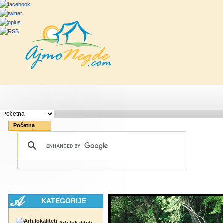
Početna
Rute
Vesti
Saveti & Bo
Početna
KATEGORIJE
Arh.lokaliteti