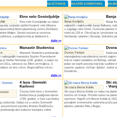
NAJČITANIJE
NAJVIŠE KOMENTARA
NAJB
Etno selo Gostoljublje
Banja
ublje
Banja Koviljača
Etno selo Gostoljublje se nalazi
Banja Ko
rada i pripada opštini Kosjerić selo Mionica.
najlepših i najlekovitijih banja Balkana, nal
neposrednoj blizini planinskog centra Divčibare,
u zagrljaju reke Drine i šumovite planin
planine Maljen. Seoski turizam je osnovna
visini od 128 m. Okružuju je i prostrane r
dinstva, a poljoprivreda je delatnost k...
Semberije i planine ( Boranja, Sokolske pla
dalje >>
Manastir Studenica
Dvora
ca
Dvorac Fantast
Manastir Studenica predstavlja
Kada put
 i najbogatijih manastira Srpske Pravoslavne
nepreglednoj vojvođanskoj ravnici najpre
a je Stefan Nemanja 1190. godine, a nalazi se
koji se nalazi nedaleko od Bečeja, odmah 
 od Ušća, odnosno na 39km od Kraljeva. U
jedan od starih poseda koji kriju sudbine
nalaze se dve crkve, Bogorodičina crkva i
uspone, padove, mržnje i ljubavi. Jedna od n
Dunđersk...
dalje >>
4 lava -Sremski
Ski s
Karlovci
- Vran
Ski staza Besna Kobila
Česma četiri lava u Sremskim
Ski staza Besna Kobila se nalazi na plani
Sremski
Karlovcima je podignuta davne
istočno od Vranja. Prirodni uslovi na plani
1799. godine, u čast završetka
sportove. Najviši vrh Besne Kobile je 192
g vodovoda. Nalazi se u centru Sremskih
povoljnim vremenskim uslovima pruža po
u posvećenom pesniku Branku Radičeviću.
planinu i planinu Rila u Bugar...
predstavlja deo kulturno-istorijske celine