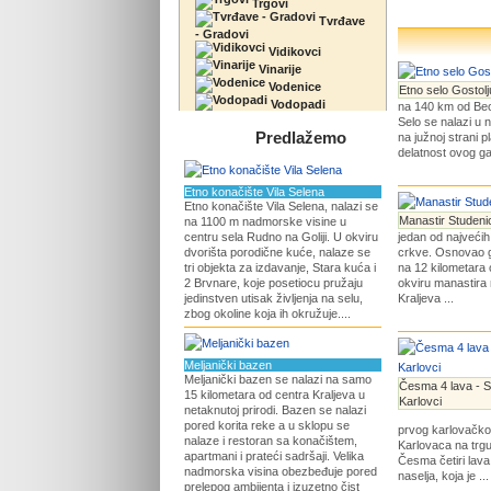
Trgovi
Tvrđave
- Gradovi
Vidikovci
Vinarije
Vodenice
Etno selo Gostolj
Vodopadi
na 140 km od Beog
Selo se nalazi u 
Predlažemo
na južnoj strani 
delatnost ovog gaz
Etno konačište Vila Selena
Etno konačište Vila Selena, nalazi se
Manastir Studeni
na 1100 m nadmorske visine u
centru sela Rudno na Goliji. U okviru
jedan od najvećih
dvorišta porodične kuće, nalaze se
crkve. Osnovao g
tri objekta za izdavanje, Stara kuća i
na 12 kilometara
2 Brvnare, koje posetiocu pružaju
okviru manastira 
jedinstven utisak življenja na selu,
Kraljeva ...
zbog okoline koja ih okružuje....
Meljanički bazen
Meljanički bazen se nalazi na samo
Česma 4 lava - 
15 kilometara od centra Kraljeva u
Karlovci
netaknutoj prirodi. Bazen se nalazi
pored korita reke a u sklopu se
prvog karlovačko
nalaze i restoran sa konačištem,
Karlovaca na trg
apartmani i prateći sadršaji. Velika
Česma četiri lava 
nadmorska visina obezbeđuje pored
naselja, koja je ...
prelepog ambijenta i izuzetno čist