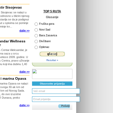
tir Sisojevac
TOP 5 RUTA
 Sisojevac se nalazi u
 odnosno u blizini njenog
Glasanje
tavlja se da je podignut
ut u spisima se pominje
Fruška gora
minje kn...
Novi Sad
dalje >>
Bara Zasavica
andar Wellness
Divčibare
r
Oplenac
 Centar Aleksandar, je
ena oaza u srcu
etioce 2009. godine. U
Rezultat »
 Centra, pravo uživanje
u koji ima dubinu 1,40
dalje >>
 i marina Opava
marina Opava se nalazi
Obavestite prijatelja
j svega 30-ak km od
ak km od Novog Sada.
, do ove izuzetne
duž Dunava, preko
dalje >>
Pošalji