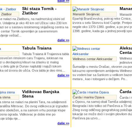
dalje >>
Ski staza Tornik -
Manas
Zlatibor
 Zlatibor
Manastir Sisojevac
Manastir
Eparhiji Braničevskoj, pokraj reke Crnice,
se nalazi na Zlatiboru, na nadmorskoj visini od
izvora u selu Sisevcu kod Ćuprije. Pretpos
. Udaljena je oko 40 km od Užica i oko 230 km
negde oko 1370-1380. godine, a po prvi p
azi se u sastavu istoimenog skijaškog centra na
1398. godine, kada ga u jednoj povelji spo
ki centar Tornik opremljen je saveremnom
ljenje veštač...
dalje >>
Tabula Traiana
Aleks
Centa
Tabula Traiana ili Trajanova tabla
s posvećen rimskom caru Trajanu, isklesan na
Wellness
Wellness centar Aleksandar
zi u đerdapskoj klisuri na izlasku iz malog
jedinstv
 delu gde je Dunav najdublji i najuži tokom
Šumadije u mestu Orašac, otvoren za pos
ka od izvora do ušća. Ova tabla je deo rims...
luksuzno opremljenom ambijentu Wellness
su vodeni bar sa šankom u velikom bazen
dalje >>
metara , kao i tobogani u dečijem. Po...
Vidikovac Banjska
Čarda
Stena
a stena
Čarda i marina Opava
Čarda i 
u Opovu, na samoj obali Tamiša udaljeno
 stena se nalazi na planini Tara, na udaljenosti
Beograda i isto toliko od Pančeva a 70-
rališta Mitrovac. Do ovog vidikovca je izgrađen
Zbog svog odličnog geografskog položaja
vatno obeležen, a na samom vrhu postoje klupe
lokacije se može doći i svojim plovilom 
osna ograda. Vidikovac je dobio ime po
Pančeva pa uzvo...
je izbija nje...
dalje >>