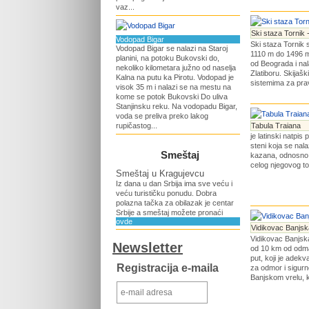
vaz...
Ski staza Tornik -
Vodopad Bigar
Ski staza Tornik 
Vodopad Bigar se nalazi na Staroj
1110 m do 1496 m
planini, na potoku Bukovski do,
od Beograda i nal
nekoliko kilometara južno od naselja
Zlatiboru. Skijaš
Kalna na putu ka Pirotu. Vodopad je
sistemima za prav
visok 35 m i nalazi se na mestu na
kome se potok Bukovski Do uliva
Stanjinsku reku. Na vodopadu Bigar,
voda se preliva preko lakog
rupičastog...
Tabula Traiana
je latinski natpi
steni koja se nala
Smeštaj
kazana, odnosno u
celog njegovog to
Smeštaj u Kragujevcu
Iz dana u dan Srbija ima sve veću i
veću turističku ponudu. Dobra
polazna tačka za obilazak je centar
Srbije a smeštaj možete pronaći
ovde
Vidikovac Banjsk
Vidikovac Banjska
Newsletter
od 10 km od odma
put, koji je adek
Registracija e-maila
za odmor i sigurn
Banjskom vrelu, ko