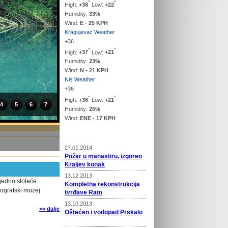
°
°
High:
+
38
Low:
+
22
Humidity:
33%
Wind:
E - 25 KPH
Kragujevac Weather
+
36
°
°
High:
+
37
Low:
+
21
Humidity:
23%
Wind:
N - 21 KPH
Nis Weather
+
36
°
°
High:
+
36
Low:
+
21
4
5
6
7
Humidity:
25%
Wind:
ENE - 17 KPH
Vesti
27.01.2014
Požar u manastiru, izgoreo
Kraljev konak
13.12.2013
jedno stoleće
Kompletna rekonstrukcija
ografski muzej
tvrđave Ram
13.10.2013
>> dalje
Oštećen i vodopad Prskalo