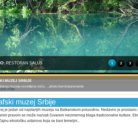
NO:
RESTORAN SALUS
1
2
3
I MUZEJ SRBIJE
fskog muzeja osvetljena noću.....photo:borris/panoramio
fski muzej Srbije
ej je jedan od najstarijih muzeja na Balkanskom poluostrvu. Nedavno je proslavio 
unim pravom se može nazvati čuvarem neizmernog blaga tradicionalne kulture. Etn
čajnu etnološku ustanovu koja se bavi temeljni...