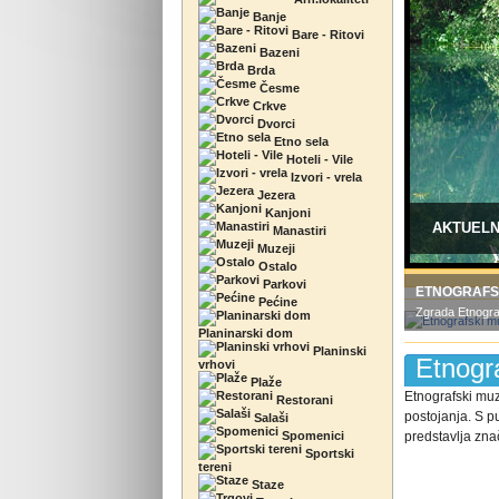
Banje
Bare - Ritovi
Bazeni
Brda
Česme
Crkve
Dvorci
Etno sela
Hoteli - Vile
Izvori - vrela
Jezera
Kanjoni
AKTUEL
Manastiri
Muzeji
Ostalo
Parkovi
ETNOGRAFSK
Pećine
Zgrada Etnogra
Planinarski dom
Planinski
Etnogra
vrhovi
Plaže
Etnografski muz
Restorani
postojanja. S p
Salaši
Spomenici
predstavlja zna
Sportski
tereni
Staze