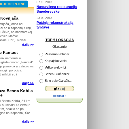
07.10.2013
OLJE OCENJENE
Nastavljena restauracija
Smederevske
 Koviljača
23.09.2013
Počinje rekonstrukcija
viljača, jedna od
tvrđave
azi se u zapadnoj Srbiji,
e Gučevo, na nadmorskoj
22.09.2013
avnice Mačve i
Prošireni kapaciteti Vile
TOP 5 LOKACIJA
nine, Cer ). Nalazi...
Selena
dalje >>
Glasanje
02.04.2013
c Fantast
Novi putokazi na Rajcu
Restoran Potočar...
nik namernik u
Krupajsko vrelo
 ugleda dvorac „Fantast"
29.04.2013
je jasno da je zalutao na
Veliko vrelo - Li...
Otvorena platforma za
 mnogih porodica,
Bazen Sunčani br...
jih bili su i
razgledanje
Etno selo Garašk...
26.04.2013
dalje >>
115 godina Velikog Parka u
taza Besna Kobila
Kragujevcu
je
Rezultat »
26.03.2015
ni Besna Kobila, 34 km
Počinje obnova tvrđave
ni su idealni za zimske
Ram
2 m, odakle se po
gled na Kopaonik, Šar
dalje >>