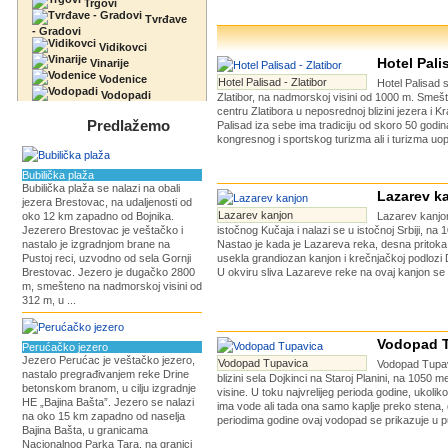
Trgovi
Tvrđave
- Gradovi
Vidikovci
Hotel Pali
Vinarije
Vodenice
Hotel Palisad - Zlatibor
Hotel Palisad s
Vodopadi
Zlatibor, na nadmorskoj visini od 1000 m. Sme
centru Zlatibora u neposrednoj blizini jezera i Kr
Predlažemo
Palisad iza sebe ima tradiciju od skoro 50 godi
kongresnog i sportskog turizma ali i turizma uop
Bubilička plaža
Bubilička plaža se nalazi na obali
Lazarev k
jezera Brestovac, na udaljenosti od
Lazarev kanjon
oko 12 km zapadno od Bojnika.
Lazarev kanjon
Jezerero Brestovac je veštačko i
istočnog Kučaja i nalazi se u istočnoj Srbiji, na
nastalo je izgradnjom brane na
Nastao je kada je Lazareva reka, desna pritoka
Pustoj reci, uzvodno od sela Gornji
usekla grandiozan kanjon i krečnjačkoj podlozi
Brestovac. Jezero je dugačko 2800
U okviru sliva Lazareve reke na ovaj kanjon se
m, smešteno na nadmorskoj visini od
312 m, u ...
Vodopad 
Perućačko jezero
Jezero Perućac je veštačko jezero,
Vodopad Tupavica
Vodopad Tupav
nastalo pregrađivanjem reke Drine
blizini sela Dojkinci na Staroj Planini, na 1050
betonskom branom, u cilju izgradnje
visine. U toku najvrelijeg perioda godine, ukolik
HE „Bajina Bašta”. Jezero se nalazi
ima vode ali tada ona samo kaplje preko stena, 
na oko 15 km zapadno od naselja
periodima godine ovaj vodopad se prikazuje u pu
Bajina Bašta, u granicama
Nacionalnog Parka Tara, na granici