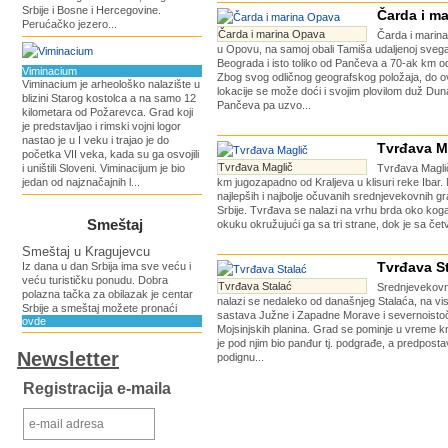
Srbije i Bosne i Hercegovine.
Čarda i m
Perućačko jezero...
Čarda i marina Opava
Čarda i marin
u Opovu, na samoj obali Tamiša udaljenoj sveg
Beograda i isto toliko od Pančeva a 70-ak km 
Viminacium
Zbog svog odličnog geografskog položaja, do o
Viminacium je arheološko nalazište u
lokacije se može doći i svojim plovilom duž Du
blizini Starog kostolca a na samo 12
Pančeva pa uzvo...
kilometara od Požarevca. Grad koji
je predstavljao i rimski vojni logor
nastao je u I veku i trajao je do
Tvrđava M
početka VII veka, kada su ga osvojili
Tvrđava Maglič
i uništili Sloveni. Viminacijum je bio
Tvrđava Maglič
jedan od najznačajnih l...
km jugozapadno od Kraljeva u klisuri reke Ibar. 
najlepših i najbolje očuvanih srednjevekovnih gra
Srbije. Tvrđava se nalazi na vrhu brda oko koga
Smeštaj
okuku okružujući ga sa tri strane, dok je sa četv
Smeštaj u Kragujevcu
Tvrđava S
Iz dana u dan Srbija ima sve veću i
veću turističku ponudu. Dobra
Tvrđava Stalać
Srednjevekovn
polazna tačka za obilazak je centar
nalazi se nedaleko od današnjeg Stalaća, na v
Srbije a smeštaj možete pronaći
sastava Južne i Zapadne Morave i severnoisto
ovde
Mojsinjskih planina. Grad se pominje u vreme 
je pod njim bio panđur tj. podgrađe, a predpostav
Newsletter
podignu...
Registracija e-maila