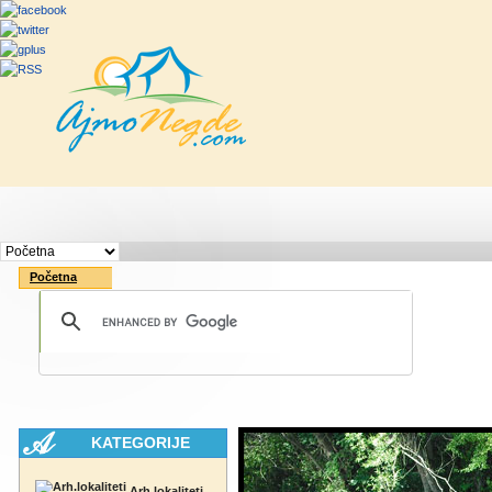
Početna
Rute
Vesti
Saveti & Bo
Početna
KATEGORIJE
Arh.lokaliteti