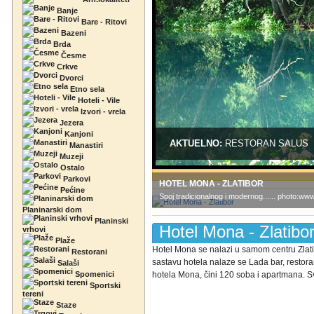
Banje
Bare - Ritovi
Bazeni
Brda
Česme
Crkve
Dvorci
Etno sela
Hoteli - Vile
Izvori - vrela
Jezera
Kanjoni
AKTUELNO:
RESTORAN SALUS
Manastiri
Muzeji
Ostalo
Parkovi
HOTEL MONA - ZLATIBOR
Pećine
Spoj tradicionalnog i modernog...... photo:w
Planinarski dom
Planinski
Hotel Mona - Zlatibo
vrhovi
Plaže
Hotel Mona se nalazi u samom centru Zlati
Restorani
sastavu hotela nalaze se Lada bar, restora
Salaši
Spomenici
hotela Mona, čini 120 soba i apartmana. Sv
Sportski
tereni
Staze