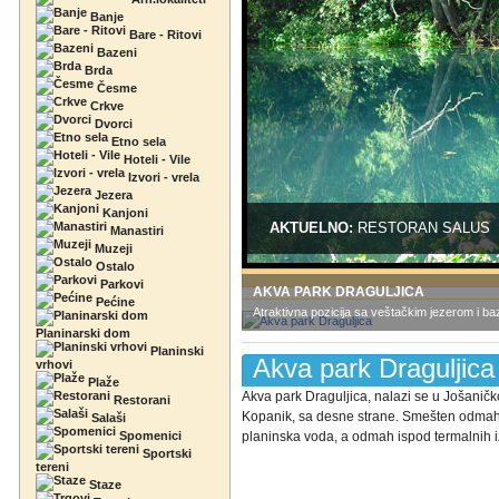
Banje
Bare - Ritovi
Bazeni
Brda
Česme
Crkve
Dvorci
Etno sela
Hoteli - Vile
Izvori - vrela
Jezera
Kanjoni
AKTUELNO:
RESTORAN SALUS
Manastiri
Muzeji
Ostalo
Parkovi
AKVA PARK DRAGULJICA
Pećine
Atraktivna pozicija sa veštačkim jezerom i baz
Planinarski dom
Planinski
Akva park Draguljica
vrhovi
Plaže
Akva park Draguljica, nalazi se u Jošanič
Restorani
Kopanik, sa desne strane. Smešten odmah d
Salaši
Spomenici
planinska voda, a odmah ispod termalnih iz
Sportski
tereni
Staze