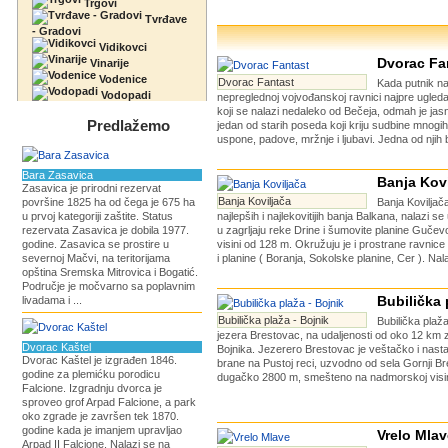
Trgovi
Tvrđave
- Gradovi
Vidikovci
Dvorac Fa
Vinarije
Vodenice
Dvorac Fantast
Kada putnik n
Vodopadi
nepreglednoj vojvođanskoj ravnici najpre ugled
koji se nalazi nedaleko od Bečeja, odmah je jas
Predlažemo
jedan od starih poseda koji kriju sudbine mnogih
uspone, padove, mržnje i ljubavi. Jedna od njih b
Bara Zasavica
Banja Kovi
Zasavica je prirodni rezervat
Banja Koviljača
površine 1825 ha od čega je 675 ha
Banja Koviljač
u prvoj kategoriji zaštite. Status
najlepših i najlekovitijih banja Balkana, nalazi se
rezervata Zasavica je dobila 1977.
u zagrljaju reke Drine i šumovite planine Guče
godine. Zasavica se prostire u
visini od 128 m. Okružuju je i prostrane ravnic
severnoj Mačvi, na teritorijama
i planine ( Boranja, Sokolske planine, Cer ). Nala
opština Sremska Mitrovica i Bogatić.
Područje je močvarno sa poplavnim
Bubilička 
livadama i ...
Bubilička plaža - Bojnik
Bubilička plaža
jezera Brestovac, na udaljenosti od oko 12 km
Dvorac Kaštel
Bojnika. Jezerero Brestovac je veštačko i nasta
Dvorac Kaštel je izgrađen 1846.
brane na Pustoj reci, uzvodno od sela Gornji Br
godine za plemićku porodicu
dugačko 2800 m, smešteno na nadmorskoj visini
Falcione. Izgradnju dvorca je
sproveo grof Arpad Falcione, a park
oko zgrade je završen tek 1870.
godine kada je imanjem upravljao
Vrelo Mlav
Arpad II Falcione. Nalazi se na