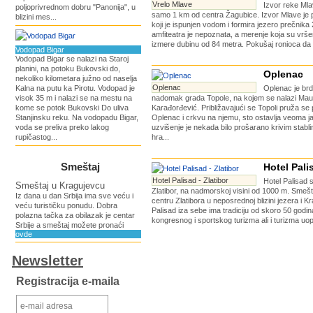
Vrelo Mlave
Izvor reke Mla
poljoprivrednom dobru "Panonija", u
samo 1 km od centra Žagubice. Izvor Mlave je pr
blizini mes...
koji je ispunjen vodom i formira jezero prečnik
amfiteatra je nepoznata, a merenje koja su vrš
izmere dubinu od 84 metra. Pokušaj ronioca da s
Vodopad Bigar
Vodopad Bigar se nalazi na Staroj
planini, na potoku Bukovski do,
Oplenac
nekoliko kilometara južno od naselja
Oplenac
Kalna na putu ka Pirotu. Vodopad je
Oplenac je brd
visok 35 m i nalazi se na mestu na
nadomak grada Topole, na kojem se nalazi Mauzo
kome se potok Bukovski Do uliva
Karađorđević. Približavajući se Topoli pruža s
Stanjinsku reku. Na vodopadu Bigar,
Oplenac i crkvu na njemu, sto ostavlja veoma j
voda se preliva preko lakog
uzvišenje je nekada bilo prošarano krivim stabl
rupičastog...
hra...
Smeštaj
Hotel Pali
Hotel Palisad - Zlatibor
Hotel Palisad s
Smeštaj u Kragujevcu
Zlatibor, na nadmorskoj visini od 1000 m. Sme
Iz dana u dan Srbija ima sve veću i
centru Zlatibora u neposrednoj blizini jezera i Kr
veću turističku ponudu. Dobra
Palisad iza sebe ima tradiciju od skoro 50 godi
polazna tačka za obilazak je centar
kongresnog i sportskog turizma ali i turizma uop
Srbije a smeštaj možete pronaći
ovde
Newsletter
Registracija e-maila