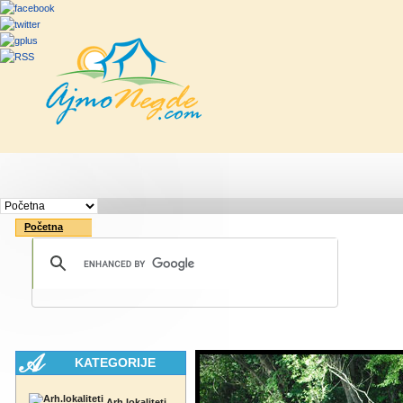
Početna
Rute
Vesti
Saveti & Bo
Početna
KATEGORIJE
Arh.lokaliteti