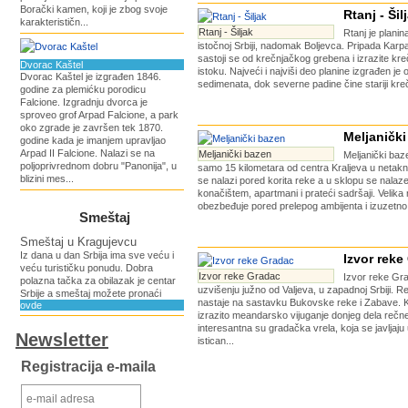
Borački kamen, koji je zbog svoje
Rtanj - Šil
karakterističn...
Rtanj - Šiljak
Rtanj je planin
istočnoj Srbiji, nadomak Boljevca. Pripada Karp
sastoji se od krečnjačkog grebena i izrazite kr
Dvorac Kaštel
istoku. Najveći i najviši deo planine izgrađen je 
Dvorac Kaštel je izgrađen 1846.
sedimenata, dok severne padine čine stariji krečn
godine za plemićku porodicu
Falcione. Izgradnju dvorca je
sproveo grof Arpad Falcione, a park
oko zgrade je završen tek 1870.
Meljaničk
godine kada je imanjem upravljao
Arpad II Falcione. Nalazi se na
Meljanički bazen
Meljanički baz
poljoprivrednom dobru "Panonija", u
samo 15 kilometara od centra Kraljeva u netaknu
blizini mes...
se nalazi pored korita reke a u sklopu se nalaze
konačištem, apartmani i prateći sadršaji. Velik
obezbeđuje pored prelepog ambijenta i izuzetno 
Smeštaj
Smeštaj u Kragujevcu
Iz dana u dan Srbija ima sve veću i
Izvor reke
veću turističku ponudu. Dobra
Izvor reke Gradac
Izvor reke Gra
polazna tačka za obilazak je centar
uzvišenju južno od Valjeva, u zapadnoj Srbiji. 
Srbije a smeštaj možete pronaći
nastaje na sastavku Bukovske reke i Zabave. K
ovde
izrazito meandarsko vijuganje donjeg dela rečn
interesantna su gradačka vrela, koja se javljaj
Newsletter
istican...
Registracija e-maila