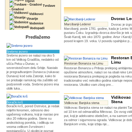
Trgovi
Tvrđave
- Gradovi
Vidikovci
Dvorac Le
Vinarije
Vodenice
Marcibanji-Lederer
Dvorac je izgr
Vodopadi
Marcibanji, posle 1781. godine, kada je Lerinc M
pustaru Čoku. Izgradnju dvorca dovršio je tek s
Predlažemo
Švab Karolj, tek oko 1870. godine. Artur i Karolj 
posed krajem 19. veka. U posedu spahijske p...
Srebrno jezero
Srebrno jezero se nalazi na oko 5
Restoran 
km od Velikog Gradišta, nedaleko od
Limu
Restoran Bonanza na Limu
ušća Peka u Dunav, u
severoistočnom delu Srbije. Nastalo
Restoran Bonanza u Priboju prelepog ambijenta, 
je pregrađivanjem Dunavca (rukavac
opuštene atmosfere, nalazi se na obali reke Li
Dunava) kod sela Zatonje, kako bi
restorana Bonanza prelepog je pogleda na reku.
se priobalje ramskog rita zaštitilo od
tradicionalno već nekoliko godina startuje nepos
podzemnih voda. Srebrno jezero ima
restorana. Ukoliko vam zbog pre...
oblik luka...
Vidikovac
Stena
Borački krš
Vidikovac Banjska stena
Borački krš, pored Ostrvice, je redak
Vidikovac Banjska stena se nalazi na planini Tar
reljefni fenomen, odnosno deo
od 10 km od odmarališta Mitrovac. Do ovog vidi
ugašenog vulkana, koji je nastao pre
put, koji je adekvatno obeležen, a na samom vr
oko 20 miliona godina. Stene su
za odmor i sigurnosna ograda. Vidikovac je dob
andezitskog porekla, i odlikuju se
Banjskom vrelu, koje izbija nje...
veoma velikom čvrstinom i
postojanošću. U okolini je poznat