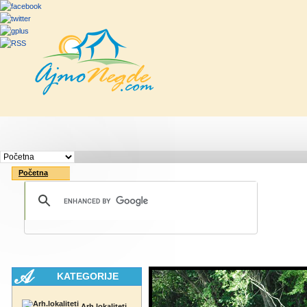
Početna
Rute
Vesti
Saveti & Bo
Početna
KATEGORIJE
Arh.lokaliteti