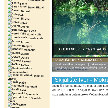
Banje
Bare - Ritovi
Bazeni
Brda
Česme
Crkve
Dvorci
Etno sela
Hoteli - Vile
Izvori - vrela
Jezera
Kanjoni
AKTUELNO:
RESTORAN SALUS
Manastiri
Muzeji
Ostalo
SKIJALIŠTE IVER - MOKRA GORA
Parkovi
Na ski stazi Iver se organizuju takmičenja u z
Pećine
samoj stazi..... photo:stbravan90@gmail.com
Planinarski dom
Planinski
Skijalište Iver - Mok
vrhovi
Plaže
Skijalište Iver se nalazi na Mokroj gori, k
Restorani
od 1230-1500 m. Na skijalištu uvek dežuraj
Salaši
Spomenici
stiže asfaltnim putem preko Mećavnika, od 
Sportski
tereni
Staze