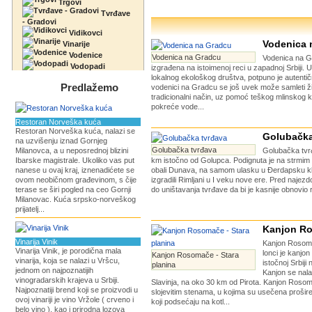
Trgovi
Tvrđave
- Gradovi
Vidikovci
Vodenica 
Vinarije
Vodenice
Vodenica na Gradcu
Vodenica na G
Vodopadi
izgrađena na istoimenoj reci u zapadnoj Srbiji. U
lokalnog ekološkog društva, potpuno je autentična
Predlažemo
vodenici na Gradcu se još uvek može samleti žit
tradicionalni način, uz pomoć teškog mlinskog 
pokreće vode...
Restoran Norveška kuća
Restoran Norveška kuća, nalazi se
Golubačka
na uzvišenju iznad Gornjeg
Golubačka tvrđava
Milanovca, a u neposrednoj blizini
Golubačka tvr
Ibarske magistrale. Ukoliko vas put
km istočno od Golupca. Podignuta je na strmim 
nanese u ovaj kraj, iznenadićete se
obali Dunava, na samom ulasku u Đerdapsku kl
ovom neobičnom građevinom, s čije
izgradili Rimljani u I veku nove ere. Pred najez
terase se širi pogled na ceo Gornji
do uništavanja tvrđave da bi je kasnije obnovio r
Milanovac. Kuća srpsko-norveškog
prijatelj...
Kanjon R
Vinarija Vinik
Kanjon Rosoma
Vinarija Vinik, je porodična mala
lonci je kanjon
Kanjon Rosomače - Stara
vinarija, koja se nalazi u Vršcu,
istočnoj Srbiji 
planina
jednom on najpoznatijih
Kanjon se nalaz
vinogradarskih krajeva u Srbiji.
Slavinja, na oko 30 km od Pirota. Kanjon Rosom
Najpoznatiji brend koji se proizvodi u
slojevitim stenama, u kojima su usečena prošir
ovoj vinariji je vino Vržole ( crveno i
koji podsećaju na kotl...
belo vino ), kao i prirodna lozova