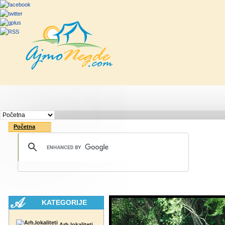
Početna
Rute
Vesti
Saveti & Bo
Početna
KATEGORIJE
Arh.lokaliteti