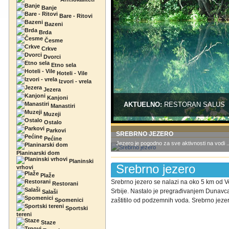
Banje
Bare - Ritovi
Bazeni
Brda
Česme
Crkve
Dvorci
Etno sela
Hoteli - Vile
Izvori - vrela
Jezera
Kanjoni
AKTUELNO:
RESTORAN SALUS
Manastiri
Muzeji
Ostalo
Parkovi
SREBRNO JEZERO
Pećine
Jezero je pogodno za sve aktivnosti na vodi .
Planinarski dom
Planinski
Srebrno jezero
vrhovi
Plaže
Srebrno jezero se nalazi na oko 5 km od 
Restorani
Srbije. Nastalo je pregrađivanjem Dunavca
Salaši
Spomenici
zaštitilo od podzemnih voda. Srebrno jezero
Sportski
tereni
Staze