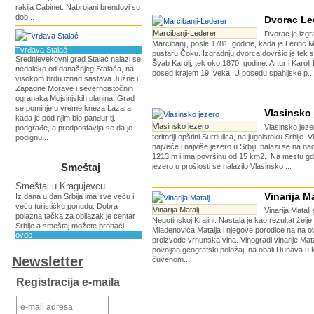
rakija Cabinet. Nabrojani brendovi su
dob...
Dvorac Le
Marcibanji-Lederer
Dvorac je izgr
Marcibanji, posle 1781. godine, kada je Lerinc M
Tvrđava Stalać
pustaru Čoku. Izgradnju dvorca dovršio je tek s
Srednjevekovni grad Stalać nalazi se
Švab Karolj, tek oko 1870. godine. Artur i Karolj 
nedaleko od današnjeg Stalaća, na
posed krajem 19. veka. U posedu spahijske p...
visokom brdu iznad sastava Južne i
Zapadne Morave i severnoistočnih
ogranaka Mojsinjskih planina. Grad
se pominje u vreme kneza Lazara
Vlasinsko 
kada je pod njim bio panđur tj.
Vlasinsko jezero
Vlasinsko jeze
podgrađe, a predpostavlja se da je
teritoriji opštini Surdulica, na jugoistoku Srbije. 
podignu...
najveće i najviše jezero u Srbiji, nalazi se na na
1213 m i ima površinu od 15 km2. Na mestu gd
Smeštaj
jezero u prošlosti se nalazilo Vlasinsko ...
Smeštaj u Kragujevcu
Vinarija Ma
Iz dana u dan Srbija ima sve veću i
veću turističku ponudu. Dobra
Vinarija Matalj
Vinarija Matalj
polazna tačka za obilazak je centar
Negotinskoj Krajini. Nastala je kao rezultat želje 
Srbije a smeštaj možete pronaći
Mladenovića Matalja i njegove porodice na na 
ovde
proizvode vrhunska vina. Vinogradi vinarije Mata
povoljan geografski položaj, na obali Dunava u M
Newsletter
čuvenom...
Registracija e-maila