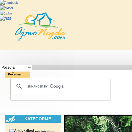
Početna
Rute
Vesti
Saveti & Bo
Početna
KATEGORIJE
Arh.lokaliteti