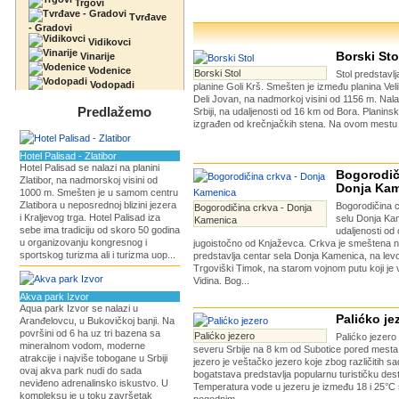
Trgovi
Tvrđave
- Gradovi
Vidikovci
Borski Sto
Vinarije
Vodenice
Borski Stol
Stol predstavlj
Vodopadi
planine Goli Krš. Smešten je između planina Velik
Deli Jovan, na nadmorkoj visini od 1156 m. Nalaz
Predlažemo
Srbiji, na udaljenosti od 16 km od Bora. Planinski
izgrađen od krečnjačkih stena. Na ovom mestu 
Hotel Palisad - Zlatibor
Hotel Palisad se nalazi na planini
Bogorodič
Zlatibor, na nadmorskoj visini od
Donja Ka
1000 m. Smešten je u samom centru
Zlatibora u neposrednoj blizini jezera
Bogorodičina c
Bogorodičina crkva - Donja
i Kraljevog trga. Hotel Palisad iza
selu Donja Ka
Kamenica
sebe ima tradiciju od skoro 50 godina
udaljenosti od
u organizovanju kongresnog i
jugoistočno od Knjaževca. Crkva je smeštena n
sportskog turizma ali i turizma uop...
predstavlja centar sela Donja Kamenica, na levo
Trgoviški Timok, na starom vojnom putu koji je 
Vidina. Bog...
Akva park Izvor
Aqua park Izvor se nalazi u
Palićko je
Aranđelovcu, u Bukovičkoj banji. Na
površini od 6 ha uz tri bazena sa
Palićko jezero
Palićko jezero
mineralnom vodom, moderne
severu Srbije na 8 km od Subotice pored mesta 
atrakcije i najviše tobogane u Srbiji
jezero je veštačko jezero koje zbog različitih sad
ovaj akva park nudi do sada
bogatstava predstavlja popularnu turističku dest
neviđeno adrenalinsko iskustvo. U
Temperatura vode u jezeru je između 18 i 25°C š
kompleksu je u toku završetak