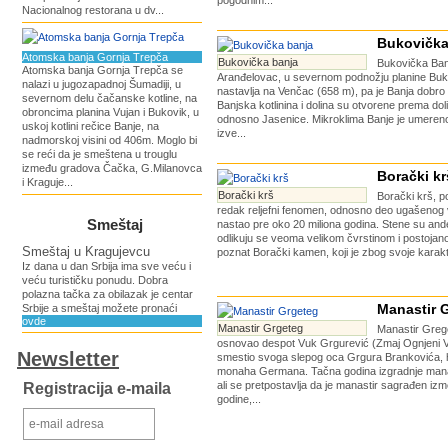
pogodnim...
Nacionalnog restorana u dv...
Bukovička
Atomska banja Gornja Trepča
Bukovička banja
Bukovička Banj
Atomska banja Gornja Trepča se
Aranđelovac, u severnom podnožju planine Buku
nalazi u jugozapadnoj Šumadiji, u
nastavlja na Venčac (658 m), pa je Banja dobro
severnom delu čačanske kotline, na
Banjska kotlinina i dolina su otvorene prema dol
obroncima planina Vujan i Bukovik, u
odnosno Jasenice. Mikroklima Banje je umereno
uskoj kotlini rečice Banje, na
izve...
nadmorskoj visini od 406m. Moglo bi
se reći da je smeštena u trouglu
između gradova Čačka, G.Milanovca
Borački kr
i Kraguje...
Borački krš
Borački krš, p
redak reljefni fenomen, odnosno deo ugašenog v
Smeštaj
nastao pre oko 20 miliona godina. Stene su ande
odlikuju se veoma velikom čvrstinom i postojano
Smeštaj u Kragujevcu
poznat Borački kamen, koji je zbog svoje karakte
Iz dana u dan Srbija ima sve veću i
veću turističku ponudu. Dobra
polazna tačka za obilazak je centar
Manastir 
Srbije a smeštaj možete pronaći
ovde
Manastir Grgeteg
Manastir Grege
osnovao despot Vuk Grgurević (Zmaj Ognjeni V
Newsletter
smestio svoga slepog oca Grgura Brankovića, 
monaha Germana. Tačna godina izgradnje mana
ali se pretpostavlja da je manastir sagrađen iz
Registracija e-maila
godine,...