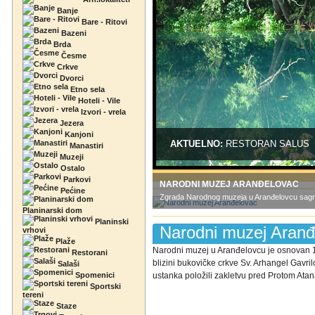
Banje
Bare - Ritovi
Bazeni
Brda
Česme
Crkve
Dvorci
Etno sela
Hoteli - Vile
Izvori - vrela
Jezera
Kanjoni
AKTUELNO:
RESTORAN SALUS
Manastiri
Muzeji
Ostalo
Parkovi
NARODNI MUZEJ ARANĐELOVAC
Pećine
Zgrada Narodnog muzeja u Aranđelovcu sagrađ
Planinarski dom
Planinski
Narodni muzej Aranđ
vrhovi
Plaže
Narodni muzej u Aranđelovcu je osnovan 1
Restorani
blizini bukovičke crkve Sv. Arhangel Gavri
Salaši
Spomenici
ustanka položili zakletvu pred Protom Atan
Sportski
tereni
Staze