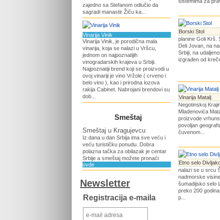
sistemima za prav
zajedno sa Stefanom odlučio da
sagradi manastir Žiču ka...
Borski Stol
Vinarija Vinik
planine Goli Krš. 
Vinarija Vinik, je porodična mala
Deli Jovan, na na
vinarija, koja se nalazi u Vršcu,
Srbiji, na udaljen
jednom on najpoznatijih
izgrađen od kreč
vinogradarskih krajeva u Srbiji.
Najpoznatiji brend koji se proizvodi u
ovoj vinariji je vino Vržole ( crveno i
belo vino ), kao i prirodna lozova
rakija Cabinet. Nabrojani brendovi su
dob...
Vinarija Matalj
Negotinskoj Krajin
Mladenovića Mata
Smeštaj
proizvode vrhunsk
povoljan geografs
Smeštaj u Kragujevcu
čuvenom...
Iz dana u dan Srbija ima sve veću i
veću turističku ponudu. Dobra
polazna tačka za obilazak je centar
Srbije a smeštaj možete pronaći
Etno selo Divlja
ovde
nalazi se u srcu
nadmorske visine
Newsletter
šumadijsko selo i
preko 200 godina, 
Registracija e-maila
p...