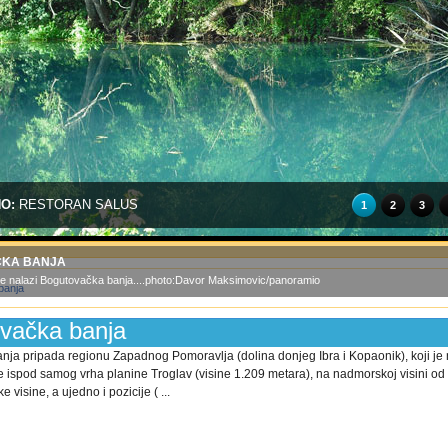
NO:
RESTORAN SALUS
1
2
3
KA BANJA
 se nalazi Bogutovačka banja....photo:Davor Maksimovic/panoramio
vačka banja
ja pripada regionu Zapadnog Pomoravlja (dolina donjeg Ibra i Kopaonik), koji je 
se ispod samog vrha planine Troglav (visine 1.209 metara), na nadmorskoj visini o
 visine, a ujedno i pozicije ( ...