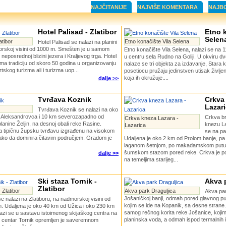
NAJČITANIJE
NAJVIŠE KOMENTARA
NAJB
Hotel Palisad - Zlatibor
Etno k
Selen
atibor
Etno konačište Vila Selena
Hotel Palisad se nalazi na planini
morskoj visini od 1000 m. Smešten je u samom
Etno konačište Vila Selena, nalazi se na
 neposrednoj blizini jezera i Kraljevog trga. Hotel
u centru sela Rudno na Goliji. U okviru d
ima tradiciju od skoro 50 godina u organizovanju
nalaze se tri objekta za izdavanje, Stara 
tskog turizma ali i turizma uop...
posetiocu pružaju jedinstven utisak življe
koja ih okružuje....
dalje >>
Tvrđava Koznik
Crkva 
Lazar
Tvrđava Koznik se nalazi na oko
 Aleksandrovca i 10 km severozapadno od
Crkva b
Crkva kneza Lazara -
lanine Željin, na desnoj obali reke Rasine.
knezu La
Lazarica
ja tipičnu župsku tvrđavu izgrađenu na visokom
se na pa
tako da dominira čitavim područjem. Gradom je
Udaljena je oko 2 km od Prolom banje, pa
laganom šetnjom, po makadamskom putu 
šumskom stazom pored reke. Crkva je po
dalje >>
na temeljima starijeg...
Ski staza Tornik -
Akva 
Zlatibor
 Zlatibor
Akva park Draguljica
Akva par
Jošaničkoj banji, odmah pored glavnog pu
se nalazi na Zlatiboru, na nadmorskoj visini od
kojim se ide na Kopanik, sa desne stran
. Udaljena je oko 40 km od Užica i oko 230 km
samog rečnog korita reke Jošanice, kojim 
azi se u sastavu istoimenog skijaškog centra na
planinska voda, a odmah ispod termalnih i
ki centar Tornik opremljen je saveremnom