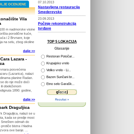
07.10.2013
OLJE OCENJENE
Nastavljena restauracija
Smederevske
onačište Vila
23.09.2013
a
Počinje rekonstrukcija
tvrđave
 1100 m nadmorske visine
vorišta porodične kuće,
22.09.2013
kuća i 2 Brvnare, koje
Prošireni kapaciteti Vile
TOP 5 LOKACIJA
nja na selu, zbog okoline
Selena
Glasanje
dalje >>
02.04.2013
Novi putokazi na Rajcu
Restoran Potočar...
Cara Lazara -
ica
Krupajsko vrelo
29.04.2013
rvnara posvećena
Veliko vrelo - Li...
Otvorena platforma za
zaru (Lazarica), nalazi
Bazen Sunčani br...
razgledanje
dinama planine Radan.
 se do nje može doći
Etno selo Garašk...
26.04.2013
ili obeleženom
115 godina Velikog Parka u
dignuta 1890. godine,
Kragujevcu
dalje >>
Rezultat »
26.03.2015
Počinje obnova tvrđave
park Draguljica
Ram
k Draguljica, nalazi se u
ta, kada se predje most
e. Smešten odmah do
protiče bistra i hladna
zvora ove banje. ...