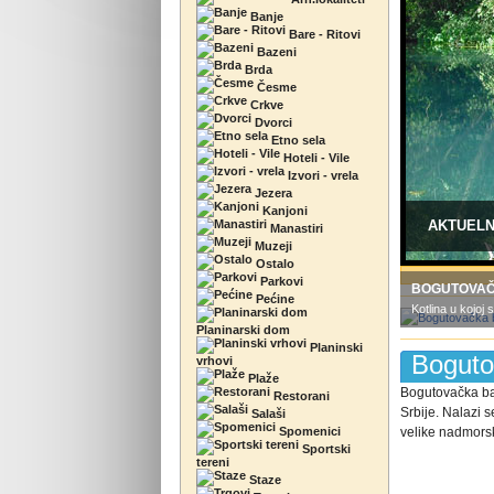
Banje
Bare - Ritovi
Bazeni
Brda
Česme
Crkve
Dvorci
Etno sela
Hoteli - Vile
Izvori - vrela
Jezera
Kanjoni
AKTUEL
Manastiri
Muzeji
Ostalo
Parkovi
BOGUTOVAČ
Pećine
Kotlina u kojoj
Planinarski dom
Planinski
Boguto
vrhovi
Plaže
Bogutovačka ban
Restorani
Srbije. Nalazi 
Salaši
Spomenici
velike nadmorske
Sportski
tereni
Staze