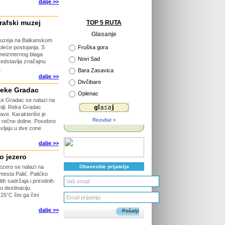
dalje >>
rafski muzej
TOP 5 RUTA
Glasanje
h muzeja na Balkanskom
Fruška gora
oleće postojanja. S
neizmernog blaga
Novi Sad
redstavlja značajnu
.
Bara Zasavica
dalje >>
Divčibare
reke Gradac
Oplenac
ke Gradac se nalazi na
biji. Reka Gradac
ave. Karakteriše je
Rezultat »
a rečne doline. Posebno
avljaju u dve zone
dalje >>
o jezero
Obavestite prijatelja
jezero se nalazi na
mesta Palić. Palićko
tih sadržaja i prirodnih
u destinaciju.
25°C što ga čini
dalje >>
Pošalji