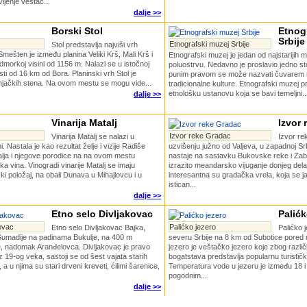
ljenje veštač...
dalje >>
Borski Stol
Etnog
Srbije
Etnografski muzej Srbije
Stol predstavlja najviši vrh
Smešten je između planina Veliki Krš, Mali Krš i
Etnografski muzej je jedan od najstariji
dmorkoj visini od 1156 m. Nalazi se u istočnoj
poluostrvu. Nedavno je proslavio jedno st
osti od 16 km od Bora. Planinski vrh Stol je
punim pravom se može nazvati čuvarem 
njačkih stena. Na ovom mestu se mogu vide...
tradicionalne kulture. Etnografski muzej p
etnološku ustanovu koja se bavi temeljni..
dalje >>
Vinarija Matalj
Izvor 
Izvor reke Gradac
Vinarija Matalj se nalazi u
Izvor re
i. Nastala je kao rezultat želje i vizije Radiše
uzvišenju južno od Valjeva, u zapadnoj Sr
lja i njegove porodice na na ovom mestu
nastaje na sastavku Bukovske reke i Zab
a vina. Vinogradi vinarije Matalj se imaju
izrazito meandarsko vijuganje donjeg del
ki položaj, na obali Dunava u Mihajlovcu i u
interesantna su gradačka vrela, koja se j
istican...
dalje >>
Etno selo Divljakovac
Palićk
kovac
Palićko jezero
Etno selo Divljakovac Bajka,
Palićko 
 Šumadije na padinama Bukulje, na 400 m
severu Srbije na 8 km od Subotice pored 
, nadomak Aranđelovca. Divljakovac je pravo
jezero je veštačko jezero koje zbog različi
z 19-og veka, sastoji se od šest vajata starih
bogatstava predstavlja popularnu turističk
a u njima su stari drveni kreveti, ćilimi šarenice,
Temperatura vode u jezeru je između 18 i 
pogodnim...
dalje >>