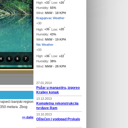
°
°
High:
+
33
Low:
+
20
Humidity:
55%
Wind:
NNW - 18 KPH
Kragujevac Weather
+
30
°
°
High:
+
35
Low:
+
20
Humidity:
43%
Wind:
NNW - 19 KPH
Nis Weather
+
33
°
°
High:
+
36
Low:
+
22
4
5
6
7
Humidity:
38%
Wind:
NNW - 28 KPH
Vesti
27.01.2014
Požar u manastiru, izgoreo
Kraljev konak
13.12.2013
najveći banjski region
Kompletna rekonstrukcija
d 350 metara. Zbog
tvrđave Ram
13.10.2013
>> dalje
Oštećen i vodopad Prskalo