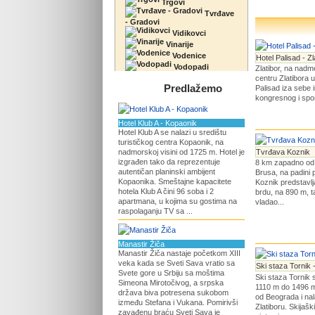
Trgovi
Tvrđave
- Gradovi
Vidikovci
Vinarije
Vodenice
Hotel Palisad - Zl
Vodopadi
Zlatibor, na nad
centru Zlatibora u
Predlažemo
Palisad iza sebe 
kongresnog i spor
Hotel Klub A - Kopaonik
Hotel Klub A se nalazi u središtu
turističkog centra Kopaonik, na
nadmorskoj visini od 1725 m. Hotel je
Tvrđava Koznik
izgrađen tako da reprezentuje
8 km zapadno od
autentičan planinski ambijent
Brusa, na padini p
Kopaonika. Smeštajne kapacitete
Koznik predstavl
hotela Klub A čini 96 soba i 2
brdu, na 890 m, 
apartmana, u kojima su gostima na
vladao...
raspolaganju TV sa ...
Manastir Žiča
Manastir Žiča nastaje početkom XIII
veka kada se Sveti Sava vratio sa
Ski staza Tornik -
Svete gore u Srbiju sa moštima
Ski staza Tornik 
Simeona Mirotočivog, a srpska
1110 m do 1496 m
država biva potresena sukobom
od Beograda i nal
između Stefana i Vukana. Pomirivši
Zlatiboru. Skijaš
zavađenu braću Sveti Sava je