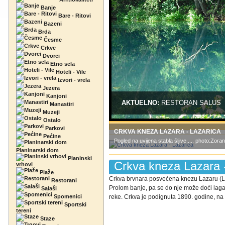
Banje
Bare - Ritovi
Bazeni
Brda
Česme
Crkve
Dvorci
Etno sela
Hoteli - Vile
Izvori - vrela
Jezera
Kanjoni
AKTUELNO:
RESTORAN SALUS
Manastiri
Muzeji
Ostalo
Parkovi
CRKVA KNEZA LAZARA - LAZARICA
Pećine
Pogled na uvijena stabla šljive..... photo:Zoran
Planinarski dom
Planinski
Crkva kneza Lazara 
vrhovi
Plaže
Crkva brvnara posvećena knezu Lazaru (La
Restorani
Prolom banje, pa se do nje može doći l
Salaši
Spomenici
reke. Crkva je podignuta 1890. godine, na t
Sportski
tereni
Staze