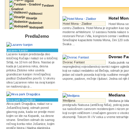
Trgovi
Tvrđave
- Gradovi
Vidikovci
Hotel Mona
Vinarije
Vodenice
Hotel Mona - Zlatibor
Hotel Mona se
Vodopadi
centru Zlatibora. Hotel Mona je izgrađen kao spoj
moderne arhitekture. U sastavu hotela nalaze s
Predlažemo
restorani Perun i Vila, kongresni centar i wellne
Smeštajne kapacitete hotela Mona, čini 120 sob
Svaka ...
Lazarev kanjon
Lazarev kanjon predstavlja deo
Dvorac Fa
istočnog Kučaja i nalazi se u istočnoj
Srbiji, na 10 km od Bora. Nastao je
Dvorac Fantast
Kada putnik n
kada je Lazareva reka, desna
nepreglednoj vojvođanskoj ravnici najpre ugled
pritoka Zlotske reke usekla
koji se nalazi nedaleko od Bečeja, odmah je jas
grandiozan kanjon i krečnjačkoj
jedan od starih poseda koji kriju sudbine mnogih
podlozi Dubaničke površi. U okviru
uspone, padove, mržnje i ljubavi. Jedna od njih b
sliva Lazareve reke na ovaj kanjon
se nadovezuju p...
Mediana
Akva park Draguljica
Medijana
Mediana je bil
Akva park Draguljica, nalazi se u
predgrađu Naisusa (antičkog Niša), pokraj puta
Jošaničkoj banji, odmah pored
sa raskošnom carevom rezidencijom i nizom pr
glavnog puta, kada se predje most
koji svojm veličinom i značajem govore o visok
kojim se ide na Kopanik, sa desne
ekonomiji. Tokom III i IV veka u vreme tetrarhije
strane. Smešten odmah do samog
rečnog korita reke Jošanice, kojim
protiče bistra i hladna planinska