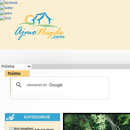
Početna
Rute
Vesti
Saveti & Bo
Početna
KATEGORIJE
Arh.lokaliteti