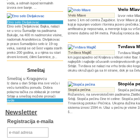
voda, a odmah ispod termalnih
izvora ove banje. ...
Vrelo Mlav
Vrelo Mlave
Izvor reke Mla
samo 1 km od centra Žagubice. Izvor Mlave je pr
Etno selo Divljakovac
koji je ispunjen vodom i formira jezero prečnik
Etno selo Divljakovac Bajka, nalazi
amfiteatra je nepoznata, a merenje koja su vrš
se u srcu Šumadije na padinama
izmere dubinu od 84 metra. Pokušaj ronioca da s
Bukulje, na 400 m nadmorske visine,
nadomak Aranđelovca. Divljakovac
je pravo šumadijsko selo iz 19-og
Tvrđava M
veka, sastoji se od šest vajata starih
preko 200 godina, a u njima su stari
Tvrđava Maglič
Tvrđava Maglič
drveni kreveti, ćilimi šarenice, p...
km jugozapadno od Kraljeva u klisuri reke Ibar. 
najlepših i najbolje očuvanih srednjevekovnih gra
Srbije. Tvrđava se nalazi na vrhu brda oko koga
Smeštaj
okuku okružujući ga sa tri strane, dok je sa četv
Smeštaj u Kragujevcu
Iz dana u dan Srbija ima sve veću i
Stopića p
veću turističku ponudu. Dobra
Stopića pećina
Stopića pećina
polazna tačka za obilazak je centar
Rožanstvo, na severoistočnim padinama Zlatib
Srbije a smeštaj možete pronaći
Srbiji. Stopića pećinu čine tri celine: Stopića pe
ovde
Trnavskog potoka i Pećnica. Ukupna dužina ka
sistema iznosi 1594 m. Ulaz u pećnu je visine 1
Newsletter
š...
Registracija e-maila