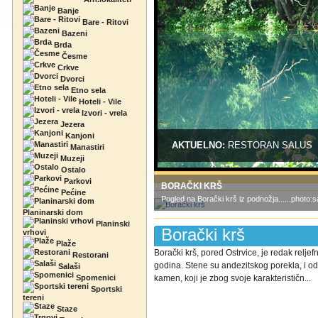
Banje
Bare - Ritovi
Bazeni
Brda
Česme
Crkve
Dvorci
Etno sela
Hoteli - Vile
Izvori - vrela
Jezera
Kanjoni
AKTUELNO:
RESTORAN SALUS
Manastiri
Muzeji
Ostalo
Parkovi
BORAČKI KRŠ
Pećine
Pogled na Borački krš iz podnožja......photo:
Planinarski dom
Planinski
Borački krš
vrhovi
Plaže
Borački krš, pored Ostrvice, je redak relj
Restorani
godina. Stene su andezitskog porekla, i od
Salaši
Spomenici
kamen, koji je zbog svoje karakterističn...
Sportski
tereni
Staze