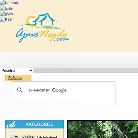
Početna
Rute
Vesti
Saveti & Bo
Početna
KATEGORIJE
Arh.lokaliteti