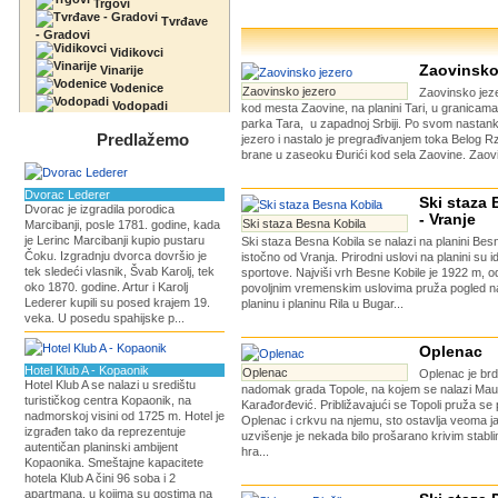
Trgovi
Tvrđave
- Gradovi
Vidikovci
Zaovinsko
Vinarije
Vodenice
Zaovinsko jezero
Zaovinsko jeze
Vodopadi
kod mesta Zaovine, na planini Tari, u granicam
parka Tara, u zapadnoj Srbiji. Po svom nastan
Predlažemo
jezero i nastalo je pregrađivanjem toka Belog R
brane u zaseoku Đurići kod sela Zaovine. Zaovin
Dvorac Lederer
Ski staza 
Dvorac je izgradila porodica
- Vranje
Ski staza Besna Kobila
Marcibanji, posle 1781. godine, kada
je Lerinc Marcibanji kupio pustaru
Ski staza Besna Kobila se nalazi na planini Bes
Čoku. Izgradnju dvorca dovršio je
istočno od Vranja. Prirodni uslovi na planini su 
tek sledeći vlasnik, Švab Karolj, tek
sportove. Najviši vrh Besne Kobile je 1922 m, o
oko 1870. godine. Artur i Karolj
povoljnim vremenskim uslovima pruža pogled n
Lederer kupili su posed krajem 19.
planinu i planinu Rila u Bugar...
veka. U posedu spahijske p...
Oplenac
Hotel Klub A - Kopaonik
Oplenac
Oplenac je brd
Hotel Klub A se nalazi u središtu
nadomak grada Topole, na kojem se nalazi Mauzo
turističkog centra Kopaonik, na
Karađorđević. Približavajući se Topoli pruža s
nadmorskoj visini od 1725 m. Hotel je
Oplenac i crkvu na njemu, sto ostavlja veoma j
izgrađen tako da reprezentuje
uzvišenje je nekada bilo prošarano krivim stabl
autentičan planinski ambijent
hra...
Kopaonika. Smeštajne kapacitete
hotela Klub A čini 96 soba i 2
apartmana, u kojima su gostima na