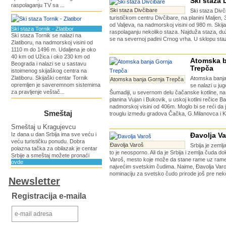
Ski staza 
raspolaganju TV sa ...
Ski staza Divčibare
Ski staza Divč
turističkom centru Divčibare, na planini Maljen,
od Valjeva, na nadmorskoj visini od 980 m. Skij
Ski staza Tornik - Zlatibor
raspolaganju nekoliko staza. Najduža staza, du
Ski staza Tornik se nalazi na
se na severnoj padini Crnog vrha. U sklopu staze 
Zlatiboru, na nadmorskoj visini od
1110 m do 1496 m. Udaljena je oko
40 km od Užica i oko 230 km od
Atomska b
Beograda i nalazi se u sastavu
Trepča
istoimenog skijaškog centra na
Zlatiboru. Skijaški centar Tornik
Atomska banja
Atomska banja Gornja Trepča
opremljen je saveremnom sistemima
se nalazi u ju
za pravljenje veštač...
Šumadiji, u severnom delu čačanske kotline, n
planina Vujan i Bukovik, u uskoj kotlini rečice Ba
nadmorskoj visini od 406m. Moglo bi se reći da
Smeštaj
trouglu između gradova Čačka, G.Milanovca i Kr
Smeštaj u Kragujevcu
Iz dana u dan Srbija ima sve veću i
Đavolja V
veću turističku ponudu. Dobra
Đavolja Varoš
Srbija je zemlj
polazna tačka za obilazak je centar
to je neosporno. Ali da je Srbija i zemlja čuda d
Srbije a smeštaj možete pronaći
Varoš, mesto koje može da stane rame uz rame 
ovde
najvećim svetskim čudima. Naime, Đavolja Varoš
nominaciju za svetsko čudo prirode još pre nekol
Newsletter
Registracija e-maila