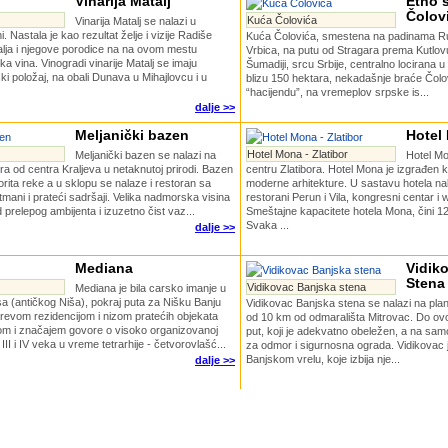
Vinarija Matalj
Etno 
Čolov
Kuća Čolovića
Vinarija Matalj se nalazi u
i. Nastala je kao rezultat želje i vizije Radiše
Kuća Čolovića, smestena na padinama Ru
lja i njegove porodice na na ovom mestu
Vrbica, na putu od Stragara prema Kutlov
a vina. Vinogradi vinarije Matalj se imaju
Šumadiji, srcu Srbije, centralno locirana 
ki položaj, na obali Dunava u Mihajlovcu i u
blizu 150 hektara, nekadašnje braće Čol
“hacijendu”, na vremeplov srpske is...
dalje >>
Meljanički bazen
Hotel 
Hotel Mona - Zlatibor
Meljanički bazen se nalazi na
Hotel M
a od centra Kraljeva u netaknutoj prirodi. Bazen
centru Zlatibora. Hotel Mona je izgrađen k
orita reke a u sklopu se nalaze i restoran sa
moderne arhitekture. U sastavu hotela na
mani i prateći sadršaji. Velika nadmorska visina
restorani Perun i Vila, kongresni centar i 
prelepog ambijenta i izuzetno čist vaz...
Smeštajne kapacitete hotela Mona, čini 1
Svaka ...
dalje >>
Mediana
Vidik
Stena
Vidikovac Banjska stena
Mediana je bila carsko imanje u
a (antičkog Niša), pokraj puta za Nišku Banju
Vidikovac Banjska stena se nalazi na plani
evom rezidencijom i nizom pratećih objekata
od 10 km od odmarališta Mitrovac. Do ovo
nom i značajem govore o visoko organizovanoj
put, koji je adekvatno obeležen, a na sa
II i IV veka u vreme tetrarhije - četvorovlašć...
za odmor i sigurnosna ograda. Vidikovac 
Banjskom vrelu, koje izbija nje...
dalje >>