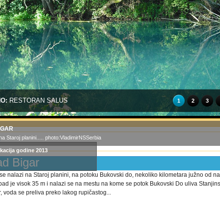
NO:
RESTORAN SALUS
1
2
3
IGAR
a Staroj planini..... photo:VladimirNSSerbia
kacija godine 2013
d Bigar
e nalazi na Staroj planini, na potoku Bukovski do, nekoliko kilometara južno od n
pad je visok 35 m i nalazi se na mestu na kome se potok Bukovski Do uliva Stanjin
 voda se preliva preko lakog rupičastog...