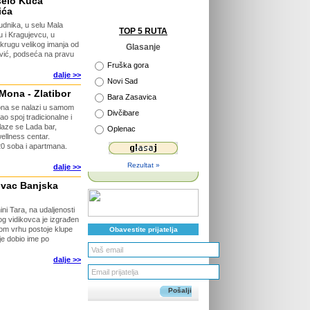
selo Kuća
ića
dnika, u selu Mala
TOP 5 RUTA
u i Kragujevcu, u
u krugu velikog imanja od
Glasanje
ović, podseća na pravu
Fruška gora
dalje >>
Novi Sad
Mona - Zlatibor
Bara Zasavica
ona se nalazi u samom
Divčibare
ao spoj tradicionalne i
laze se Lada bar,
Oplenac
wellness centar.
20 soba i apartmana.
Rezultat »
dalje >>
ovac Banjska
ni Tara, na udaljenosti
g vidikovca je izgrađen
mom vrhu postoje klupe
Obavestite prijatelja
je dobio ime po
dalje >>
Pošalji