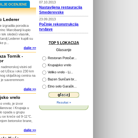
07.10.2013
OLJE OCENJENE
Nastavljena restauracija
Smederevske
c Lederer
23.09.2013
Počinje rekonstrukcija
e izgradila porodica
tvrđave
rinc Marcibanji kupio
 tek sledeći vlasnik,
22.09.2013
Karolj Lederer kupili su
Prošireni kapaciteti Vile
TOP 5 LOKACIJA
e p...
Selena
dalje >>
Glasanje
02.04.2013
aza Tornik -
Novi putokazi na Rajcu
Restoran Potočar...
or
Krupajsko vrelo
a nadmorskoj visini od
29.04.2013
 od Užica i oko 230 km
Veliko vrelo - Li...
Otvorena platforma za
enog skijaškog centra na
Bazen Sunčani br...
razgledanje
en je saveremnom
Etno selo Garašk...
26.04.2013
dalje >>
115 godina Velikog Parka u
Kragujevcu
jsko vrelo
Rezultat »
o vrelo, je izvor
26.03.2015
ilanovac i Krupaja u
Počinje obnova tvrđave
elo spada u grupu
Ram
u se kreće od 9-11°C.
adnjom betonske brane,
dalje >>