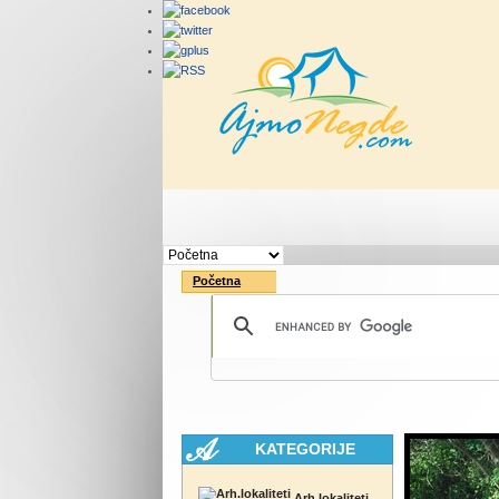
Početna
Rute
Vesti
Početna
KATEGORIJE
Arh.lokaliteti