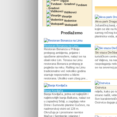
Trgovi
Tvrđave
- Gradovi
Vidikovci
Vinarije
Vodenice
Akva park Dragul
Vodopadi
Jošaničkoj banji
kojim se ide na 
Predlažemo
samog rečnog kori
planinska voda, a
Restoran Bonanza na Limu
Restoran Bonanza u Priboju
Ski staza Divčib
prelepog ambijenta, prijatne i
opuštene atmosfere, nalazi se na
turističkom centr
obali reke Lim. Terasa na Limu
od Valjeva, na na
restorana Bonanza prelepog je
raspolaganju neko
pogleda na reku. Rafting na Limu
se na severnoj pad
tradicionalno već nekoliko godina
startuje neposredno u blizini
restorana. Ukoliko vam zbog pre...
Ostrvica
Banja Koviljača
reljefa, kako po 
Banja Koviljača, jedna od najlepših i
strane naišli, vi
najlekovitijih banja Balkana, nalazi se
Sve karakteristi
u zapadnoj Srbiji, u zagrljaju reke
Ostrvica duguje pr
Drine i šumovite planine Gučevo, na
nadmorskoj visini od 128 m.
Okružuju je i prostrane ravnice
Mačve i Semberije i planine (