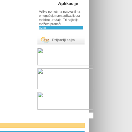
Aplikacije
Veliku pomoć na putovanjima
omogućuju nam aplikacije za
mobilne uređaje. Tri najbolje
možete pronaći
ovde
Prijatelji sajta