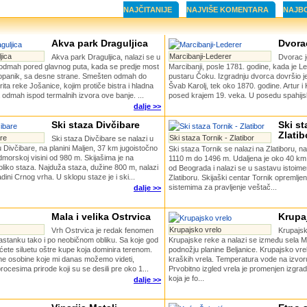
NAJČITANIJE
NAJVIŠE KOMENTARA
NAJB
Akva park Draguljica
Dvora
jica
Marcibanji-Lederer
Akva park Draguljica, nalazi se u
Dvorac j
, odmah pored glavnog puta, kada se predje most
Marcibanji, posle 1781. godine, kada je Le
Kopanik, sa desne strane. Smešten odmah do
pustaru Čoku. Izgradnju dvorca dovršio je
ta reke Jošanice, kojim protiče bistra i hladna
Švab Karolj, tek oko 1870. godine. Artur i 
 odmah ispod termalnih izvora ove banje. ...
posed krajem 19. veka. U posedu spahijsk
dalje >>
Ski staza Divčibare
Ski st
Zlatib
are
Ski staza Tornik - Zlatibor
Ski staza Divčibare se nalazi u
u Divčibare, na planini Maljen, 37 km jugoistočno
Ski staza Tornik se nalazi na Zlatiboru, n
dmorskoj visini od 980 m. Skijašima je na
1110 m do 1496 m. Udaljena je oko 40 km
liko staza. Najduža staza, dužine 800 m, nalazi
od Beograda i nalazi se u sastavu istoim
ini Crnog vrha. U sklopu staze je i ski...
Zlatiboru. Skijaški centar Tornik opremlj
sistemima za pravljenje veštač...
dalje >>
Mala i velika Ostrvica
Krupa
Krupajsko vrelo
Vrh Ostrvica je redak fenomen
Krupajsk
nastanku tako i po neobičnom obliku. Sa koje god
Krupajske reke a nalazi se između sela M
dećete siluetu oštre kupe koja dominira terenom.
podnožju planine Beljanice. Krupajsko vr
čne osobine koje mi danas možemo videti,
kraških vrela. Temperatura vode na izvor
ocesima prirode koji su se desili pre oko 1...
Prvobitno izgled vrela je promenjen izgr
koja je fo...
dalje >>