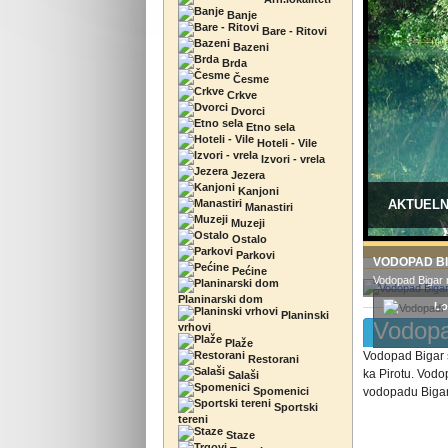
Banje
Bare - Ritovi
Bazeni
Brda
Česme
Crkve
Dvorci
Etno sela
Hoteli - Vile
Izvori - vrela
Jezera
Kanjoni
AKTUEL
Manastiri
Muzeji
Ostalo
Parkovi
VODOPAD B
Pećine
Vodopad Bigar n
Planinarski dom
Lo
Planinski
Vodopa
vrhovi
Plaže
Vodopad Bigar s
Restorani
ka Pirotu. Vodo
Salaši
Spomenici
vodopadu Bigar,
Sportski
tereni
Staze