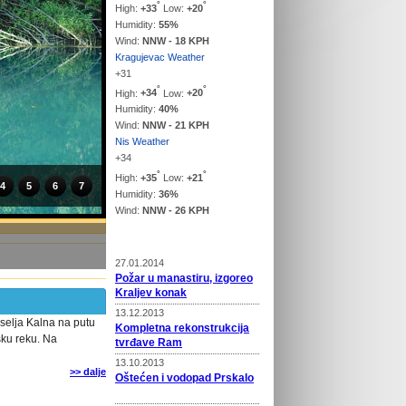
°
°
High:
+
33
Low:
+
20
Humidity:
55%
Wind:
NNW - 18 KPH
Kragujevac Weather
+
31
°
°
High:
+
34
Low:
+
20
Humidity:
40%
Wind:
NNW - 21 KPH
Nis Weather
+
34
°
°
High:
+
35
Low:
+
21
4
5
6
7
Humidity:
36%
Wind:
NNW - 26 KPH
Vesti
27.01.2014
Požar u manastiru, izgoreo
Kraljev konak
13.12.2013
aselja Kalna na putu
Kompletna rekonstrukcija
sku reku. Na
tvrđave Ram
13.10.2013
>> dalje
Oštećen i vodopad Prskalo