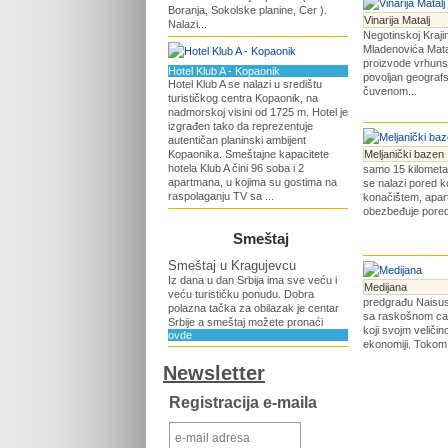
Boranja, Sokolske planine, Cer ).
Vinarija Matalj
Nalazi...
Negotinskoj Krajin
Mladenovića Mata
proizvode vrhunsk
Hotel Klub A - Kopaonik
povoljan geografs
Hotel Klub A se nalazi u središtu
čuvenom...
turističkog centra Kopaonik, na
nadmorskoj visini od 1725 m. Hotel je
izgrađen tako da reprezentuje
autentičan planinski ambijent
Kopaonika. Smeštajne kapacitete
Meljanički bazen
hotela Klub A čini 96 soba i 2
samo 15 kilometar
apartmana, u kojima su gostima na
se nalazi pored k
raspolaganju TV sa ...
konačištem, apart
obezbeđuje pored 
Smeštaj
Smeštaj u Kragujevcu
Iz dana u dan Srbija ima sve veću i
Medijana
veću turističku ponudu. Dobra
predgrađu Naisus
polazna tačka za obilazak je centar
sa raskošnom car
Srbije a smeštaj možete pronaći
koji svojm veliči
ovde
ekonomiji. Tokom I
Newsletter
Registracija e-maila