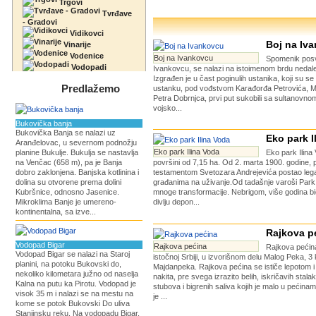
Trgovi
Tvrđave
- Gradovi
Vidikovci
Boj na Iv
Vinarije
Vodenice
Boj na Ivankovcu
Spomenik pos
Vodopadi
Ivankovcu, se nalazi na istoimenom brdu nedale
Izgrađen je u čast poginulih ustanika, koji su 
Predlažemo
ustanku, pod vođstvom Karađorđa Petrovića, Mi
Petra Dobrnjca, prvi put sukobili sa sultanovn
vojsko...
Bukovička banja
Bukovička Banja se nalazi uz
Eko park I
Aranđelovac, u severnom podnožju
Eko park Ilina Voda
planine Bukulje. Bukulja se nastavlja
Eko park Ilina
na Venčac (658 m), pa je Banja
površini od 7,15 ha. Od 2. marta 1900. godine, 
dobro zaklonjena. Banjska kotlinina i
testamentom Svetozara Andrejevića postao legat
dolina su otvorene prema dolini
građanima na uživanje.Od tadašnje varoši Park 
Kubršnice, odnosno Jasenice.
mnoge transformacije. Nebrigom, više godina bi
Mikroklima Banje je umereno-
divlju depon...
kontinentalna, sa izve...
Rajkova p
Vodopad Bigar
Rajkova pećina
Rajkova pećina
Vodopad Bigar se nalazi na Staroj
istočnoj Srbiji, u izvorišnom delu Malog Peka, 3
planini, na potoku Bukovski do,
Majdanpeka. Rajkova pećina se ističe lepotom 
nekoliko kilometara južno od naselja
nakita, pre svega izrazito belih, iskričavih stalak
Kalna na putu ka Pirotu. Vodopad je
stubova i bigrenih saliva kojih je malo u pećinam
visok 35 m i nalazi se na mestu na
je ...
kome se potok Bukovski Do uliva
Stanjinsku reku. Na vodopadu Bigar,