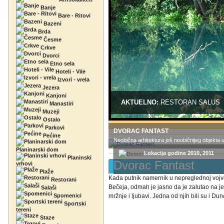
Banje
Bare - Ritovi
Bazeni
Brda
Česme
Crkve
Dvorci
Etno sela
Hoteli - Vile
Izvori - vrela
Jezera
Kanjoni
AKTUELNO:
RESTORAN SALUS
Manastiri
Muzeji
Ostalo
Parkovi
DVORAC FANTAST
Pećine
Neobična arhitektura još neobičnijeg objekta 
Planinarski dom
Lokacija godine 2010, 2011
Planinski
Dvorac Fantast
vrhovi
Plaže
Kada putnik namernik u nepreglednoj vojvo
Restorani
Bečeja, odmah je jasno da je zalutao na j
Salaši
Spomenici
mržnje i ljubavi. Jedna od njih bili su i Dun
Sportski
tereni
Staze