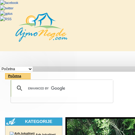
Početna
Rute
Vesti
Saveti & Bo
Početna
KATEGORIJE
Arh.lokaliteti