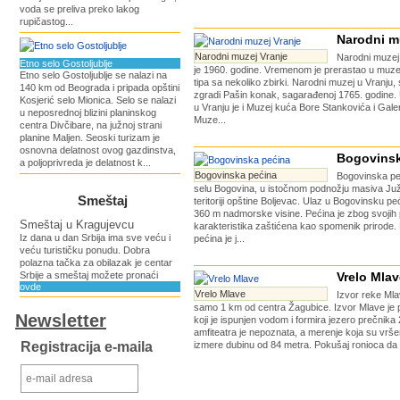
voda se preliva preko lakog
rupičastog...
Narodni m
Narodni muzej Vranje
Narodni muzej
Etno selo Gostoljublje
je 1960. godine. Vremenom je prerastao u muz
Etno selo Gostoljublje se nalazi na
tipa sa nekoliko zbirki. Narodni muzej u Vranju,
140 km od Beograda i pripada opštini
zgradi Pašin konak, sagarađenoj 1765. godine.
Kosjerić selo Mionica. Selo se nalazi
u Vranju je i Muzej kuća Bore Stankovića i Gale
u neposrednoj blizini planinskog
Muze...
centra Divčibare, na južnoj strani
planine Maljen. Seoski turizam je
osnovna delatnost ovog gazdinstva,
Bogovinsk
a poljoprivreda je delatnost k...
Bogovinska pećina
Bogovinska peć
selu Bogovina, u istočnom podnožju masiva Juž
Smeštaj
teritoriji opštine Boljevac. Ulaz u Bogovinsku pe
360 m nadmorske visine. Pеćina je zbog svojih 
Smeštaj u Kragujevcu
karakteristika zaštićena kao spomenik prirode
Iz dana u dan Srbija ima sve veću i
pećina je j...
veću turističku ponudu. Dobra
polazna tačka za obilazak je centar
Srbije a smeštaj možete pronaći
Vrelo Mlav
ovde
Vrelo Mlave
Izvor reke Mla
samo 1 km od centra Žagubice. Izvor Mlave je pr
Newsletter
koji je ispunjen vodom i formira jezero prečnik
amfiteatra je nepoznata, a merenje koja su vrš
Registracija e-maila
izmere dubinu od 84 metra. Pokušaj ronioca da s